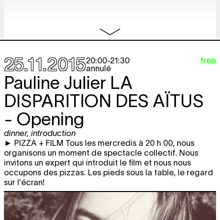
documentaire
annulé
20:30
DéCEMBRE 2015
25.11.2015
free
20:00
-
21:30
jeu.
SIC: Public Presentation
free
annulé
film screening
10.12
Pauline Julier
LA
19:30 - 23:00
DISPARITION DES AÏTUS
FéVRIER 2016
- Opening
jeu.
Lisa Spilliaert
GROWTH RECORD 1 &
BILLETTERIE
dinner
,
introduction
18.02
2 + HOTEL RED SHOES
film screening
,
video
► PIZZA + FILM Tous les mercredis à 20 h 00, nous
première
20:30
organisons un moment de spectacle collectif. Nous
invitons un expert qui introduit le film et nous nous
jeu.
Effi Weiss & Amir Borenstein
BILLETTERIE
occupons des pizzas. Les pieds sous la table, le regard
25.02
HOUSEWARMING
sur l'écran!
film screening
20:30