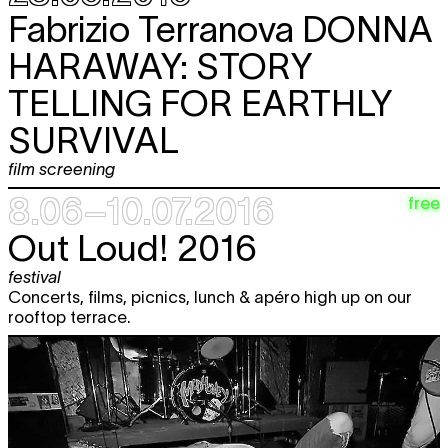
Fabrizio Terranova
DONNA
HARAWAY: STORY
TELLING FOR EARTHLY
SURVIVAL
film screening
8.06–10.07.2016
free
Out Loud! 2016
festival
Concerts, films, picnics, lunch & apéro high up on our
rooftop terrace.