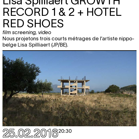
Lisa Spilliaert
GROWTH
22:30
RECORD 1 & 2 + HOTEL
mer.
Todd Philips
HATED: GG ALLIN AND
free
RED SHOES
15.06
THE MURDER JUNKIES
film screening
22:30
film screening
,
video
Nous projetons trois courts métrages de l’artiste nippo-
jeu.
Sini Anderson
THE PUNK SINGER
free
belge Lisa Spilliaert (JP/BE).
film screening
16.06
22:30
jeu.
Iara Lee
MODULATIONS: CINEMA
free
23.06
FOR THE EAR
film screening
22:30
25.02.2016
20:30