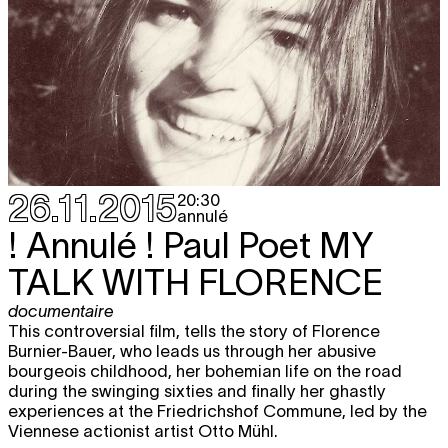
MARS 2016
mer.
LE MONDE À BRUXELLES
DOC
free
9.03
NOMADS
film screening
,
documentaire
20:30
mer.
Argos & Beursschouwburg present
BILLETTERIE
16.03
TELEVISIONISM SYMPOSIUM
symposium
,
video
,
série
13:00 - 20:00
26.11.2015
20:30
annulé
ven.
Sidney Leoni
UNDER INFLUENCE
BILLETTERIE
! Annulé ! Paul Poet
MY
film screening
25.03
première BE
20:30
TALK WITH FLORENCE
sam.
Sidney Leoni
UNDER INFLUENCE
BILLETTERIE
film screening
26.03
documentaire
20:30
This controversial film, tells the story of Florence
Burnier-Bauer, who leads us through her abusive
bourgeois childhood, her bohemian life on the road
AVRIL 2016
during the swinging sixties and finally her ghastly
experiences at the Friedrichshof Commune, led by the
jeu.
Zéro de Conduite #5
BILLETTERIE
Viennese actionist artist Otto Mühl.
film screening
7.04