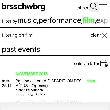
Aller au contenu principal
nl
fr
en
music
,
performance
,
film
,
exp
filter by
filtering on film
clear
past events
select dates
NOVEMBRE 2015
mer.
Pauline Julier
LA DISPARITION DES
free
25.11
AÏTUS
- Opening
dinner
,
introduction
annulé
20:00 - 21:30
jeu.
! Annulé ! Paul Poet
MY TALK WITH
26.11
FLORENCE