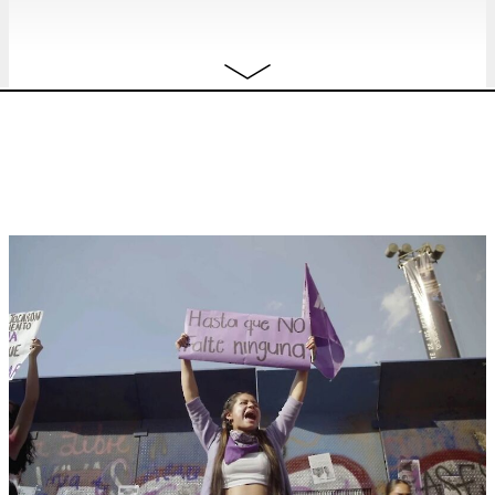
10:00 - 17:00
jeu.
SIC Day 2 w/
SVEN AUGUSTIJNEN +
BILLETTERIE
25.09
LE FRESNOY
screenings
10:00 - 18:30
SoundImageCulture Collective
BILLETTERIE
Session
masterclass
,
conversations
,
screenings
10:00 - 18:30
ven.
SIC Day 3 w/
EVA VAN TONGEREN +
BILLETTERIE
26.09
JAN DE COSTER
screenings
,
discussion
10:00 - 17:00
SoundImageCulture Collective
BILLETTERIE
Session
masterclass
,
conversations
,
screenings
10:00 - 17:00
sam.
OLIVIA ROCHETTE, GERARD-JAN
BILLETTERIE
27.09
CLAES
Because We Are Visual
screening
,
aftertalk
19:00