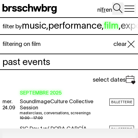
Aller au contenu principal
nl
fr
en
music
,
performance
,
film
,
exp
filter by
filtering on film
clear
past events
select dates
SEPTEMBRE 2025
mer.
SoundImageCulture Collective
BILLETTERIE
24.09
Session
masterclass
,
conversations
,
screenings
10:00 - 17:00
SIC Day 1 w/
DORA GARCÍA
BILLETTERIE
masterclass
,
screening
,
be premiere