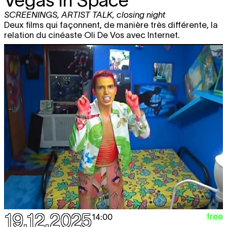
Vegas In Space
SCREENINGS
,
ARTIST TALK
,
closing night
Deux films qui façonnent, de manière très différente, la
relation du cinéaste Oli De Vos avec Internet.
19.12.2025
free
14:00