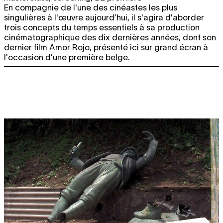
En compagnie de l'une des cinéastes les plus
sam.
LANA WACHOWSKI & LILLY
singulières à l'œuvre aujourd’hui, il s'agira d'aborder
BILLETTERIE
29.11
WACHOWSKI
The Matrix
trois concepts du temps essentiels à sa production
film
cinématographique des dix dernières années, dont son
19:00
dernier film Amor Rojo, présenté ici sur grand écran à
l'occasion d’une première belge.
DéCEMBRE 2025
mar.
DAY WITH(OUT) ART
Meet Us Where
free
2.12
We're At
looped screening
13:00 - 17:00
mer.
DAY WITH(OUT) ART
Meet Us Where
free
3.12
We're At
looped screening
13:00 - 17:00
jeu.
DAY WITH(OUT) ART
Meet Us Where
free
4.12
We're At
looped screening
13:00 - 17:00
ven.
DAY WITH(OUT) ART
Meet Us Where
free