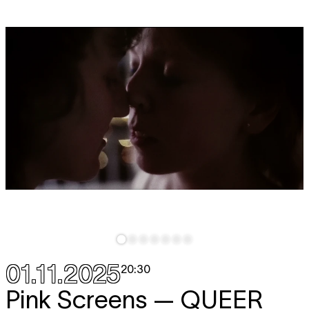
01.11.2025
20:30
Pink Screens —
QUEER