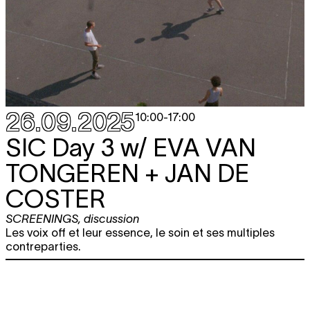
16:00
CLOSING NIGHT
music
,
performance
,
film
,
expo
18:00
26.09.2025
10:00
-
17:00
SIC Day 3 w/
EVA VAN
TONGEREN + JAN DE
COSTER
SCREENINGS
,
discussion
Les voix off et leur essence, le soin et ses multiples
contreparties.