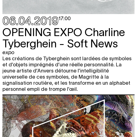
OPERA CAPTURE CLUBBING
free
party
19:00 - 22:00
06.04.2019
17:00
sam.
TAMAR GUIMARÃES
O Ensaio
free
OPENING EXPO
Charline
looped screening
20.04
12:00 - 22:00
Tyberghein - Soft News
CHARLINE TYBERGHEIN
Soft News
expo
expo
12:00 - 18:00
Les créations de Tyberghein sont lardées de symboles
et d’objets imprégnés d’une réelle personnalité. La
LOWUP NIGHT
Ahadadream + Juba
jeune artiste d’Anvers détourne l’intelligibilité
+ Famous Eno
universelle de ces symboles, de Magritte à la
nightlife
signalisation routière, et les transforme en un alphabet
22:00 - 05:00
personnel empli de trompe l’œil.
mar.
BACK TO BLACK
Retelling Black
free
23.04
Radicalism for the 21st Century
présentation littéraire
17:30 - 19:30
mer.
GERALD MACHONA & TANKISO
free
24.04
MAMABOLO
Survive
looped screening
12:00 - 22:00