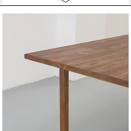
concert
,
dj set
22:30
mer.
BEATRICE GIBSON
I Hope I’m Loud
free
10.04
When I’m Dead
looped screening
12:00 - 22:00
jeu.
BEATRICE GIBSON
I Hope I’m Loud
free
11.04
When I’m Dead
looped screening
12:00 - 22:00
CHARLINE TYBERGHEIN
Soft News
expo
12:00 - 18:00
ven.
BEATRICE GIBSON
I Hope I’m Loud
free
12.04
When I’m Dead
looped screening
12:00 - 22:00
CHARLINE TYBERGHEIN
Soft News
expo
12:00 - 18:00