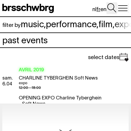
Aller au contenu principal
nl
fr
en
music
,
performance
,
film
,
exp
filter by
past events
select dates
AVRIL 2019
sam.
CHARLINE TYBERGHEIN
Soft News
expo
6.04
12:00 - 18:00
OPENING EXPO
Charline Tyberghein
- Soft News
expo
17:00
BRDCST BY NGHT
Zuli + Zoë
free
McPherson