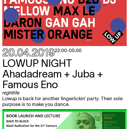
20.04.2019
22:00
-
05:00
LOWUP NIGHT
Ahadadream + Juba +
Famous Eno
nightlife
Lowup is back for another fingerlickin’ party. Their sole
purpose is to make you dance.