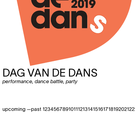
DAG VAN DE DANS
performance
,
dance battle
,
party
upcoming —
past 1
2
3
4
5
6
7
8
9
10
11
12
13
14
15
16
17
18
19
20
21
22