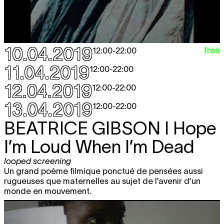
looped screening
12:00 - 22:00
CHARLINE TYBERGHEIN
Soft News
expo
12:00 - 18:00
10.04.2019
free
12:00
-
22:00
ON & FOR PRODUCTION AND
free
11.04.2019
12:00
-
22:00
DISTRIBUTION
Distribution Models
workshop
12.04.2019
12:00
-
22:00
13:00
13.04.2019
12:00
-
22:00
MOHAMED TOUKABRI
The Upside
BILLETTERIE
Down Man (The Son Of The Road)
BEATRICE GIBSON
I Hope
performance
,
danses en fête
20:30
I’m Loud When I’m Dead
MODERN SOUND KOREA
Idiotape +
BILLETTERIE
Say Sue Me + Raw by Peppers
looped screening
concert
Un grand poème filmique ponctué de pensées aussi
21:30
rugueuses que maternelles au sujet de l’avenir d’un
monde en mouvement.
sam.
GERALD MACHONA & TANKISO
free
27.04
MAMABOLO
Survive
looped screening
12:00 - 22:00