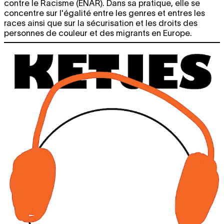
contre le Racisme (ENAR). Dans sa pratique, elle se
sam.
CHARLINE TYBERGHEIN
Soft News
concentre sur l'égalité entre les genres et entres les
expo
25.05
12:00 - 18:00
races ainsi que sur la sécurisation et les droits des
personnes de couleur et des migrants en Europe.
mer.
CHARLINE TYBERGHEIN
Soft News
expo
29.05
12:00 - 18:00
ven.
CHARLINE TYBERGHEIN
Soft News
expo
31.05
12:00 - 18:00
JUIN 2019
sam.
CHARLINE TYBERGHEIN
Soft News
expo
1.06
12:00 - 18:00