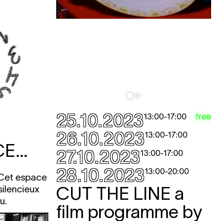
25.10.2023
free
13:00
-
17:00
26.10.2023
13:00
-
17:00
E...
27.10.2023
13:00
-
17:00
28.10.2023
13:00
-
20:00
. Cet espace
CUT THE LINE
a
silencieux
u.
film programme by