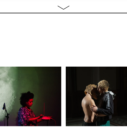
Bruxelloise
er
18:30
film
,
conversation
fre
17:00 - 23:00
sound composition
fre
13:00 - 21:00
sound composition
fre
13:00 - 21:00
sound composition
fre
 Orange
20:30
film
BIL
Y
by
23:00
nightlife
es It
18:00
screening
BIL