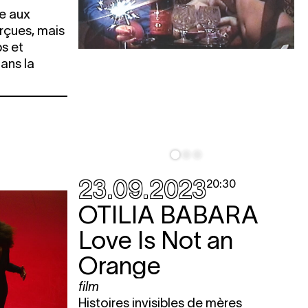
he aux
rçues, mais
ps et
ans la
23.09.2023
20:30
OTILIA BABARA
Love Is Not an
Orange
film
Histoires invisibles de mères