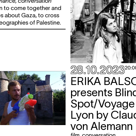
rmance
,
conversation
on to come together and
es about Gaza, to cross
ographies of Palestine.
28.10.2023
20:0
ERIKA BAL
presents Blin
Spot/Voyage
Lyon by Clau
von Alemann
film
,
conversation