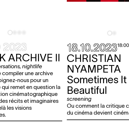
0 2023
18.10.2023
18:00
 ARCHIVE II
CHRISTIAN
NYAMPETA
rsations
,
nightlife
e compiler une archive
Sometimes It
oignez-nous pour un
qui remet en question la
Beautiful
tion cinématographique
screening
des récits et imaginaires
Ou comment la critique c
là les visions
du cinéma devient cinéma
es.