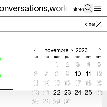
onversations
,
workshop
,
dig 
nl
fr
en
clear
lun
mar
mer
jeu
ven
sam
dim
e
1
2
3
4
5
6
7
8
9
10
11
12
e
13
14
15
16
17
18
19
20
21
22
23
24
25
26
LETTERIE
27
28
29
30
LETTERIE