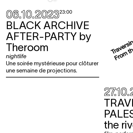
06.10.2023
23:00
BLACK ARCHIVE
AFTER-PARTY
by
Theroom
nightlife
Une soirée mystérieuse pour clôturer
une semaine de projections.
27.10
TRAV
PALE
the ri