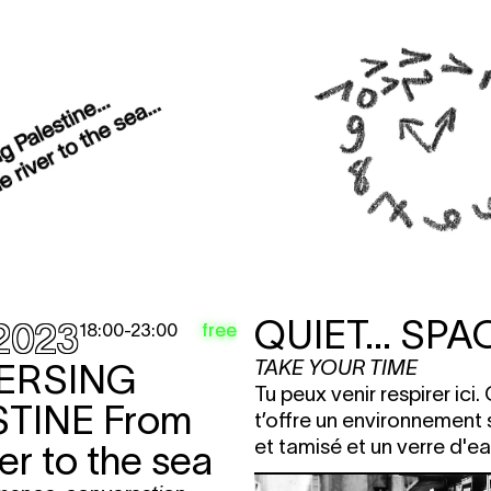
QUIET... SPAC
.2023
free
18:00
-
23:00
TAKE YOUR TIME
ERSING
Tu peux venir respirer ici
STINE
From
t’offre un environnement 
et tamisé et un verre d'ea
ver to the sea