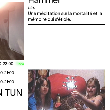
film
LETTERIE
Une méditation sur la mortalité et la
LETTERIE
mémoire qui s’étiole.
e
e
LETTERIE
e
free
0
-
23:00
e
00
-
21:00
00
-
21:00
N TUN