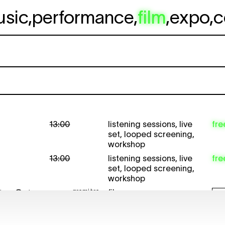
usic
,
performance
,
film
,
expo
,
c
13:00
listening sessions
,
live
fre
set
,
looped screening
,
workshop
13:00
listening sessions
,
live
fre
set
,
looped screening
,
workshop
première
nt — Out
film
19:30
BIL
BE
première
im on the
film
19:30
BIL