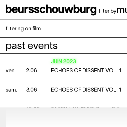
Aller au contenu principal
m
filter by
filtering on film
past events
JUIN 2023
ven.
2.06
ECHOES OF DISSENT VOL. 1
sam.
3.06
ECHOES OF DISSENT VOL. 1
sam.
10.06
TAREK LAKHRISSI
Coeur Brilla
of the Blue — Hard to Love
sam.
17.06
REBECCA JANE ARTHUR
Hit H