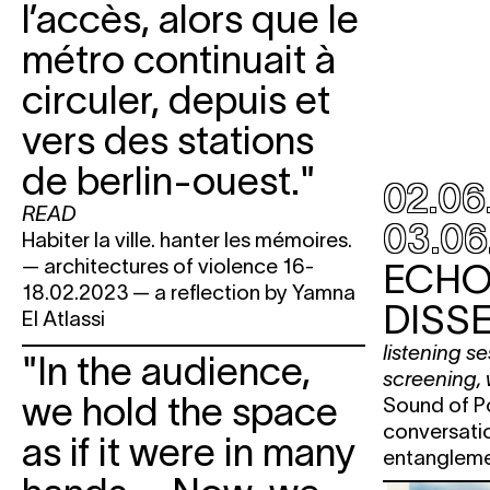
l’accès, alors que le
mer.
25.10
CUT THE LINE
a film programme
Balsom
métro continuait à
jeu.
26.10
CUT THE LINE
a film programme
circuler, depuis et
Balsom
vers des stations
ven.
27.10
CUT THE LINE
a film programme
Balsom
de berlin-ouest."
02.06
TRAVERSING PALESTINE
From t
READ
to the sea
03.06
Habiter la ville. hanter les mémoires.
JUMANA MANNA
Foragers
— architectures of violence 16-
ECHO
18.02.2023 — a reflection by Yamna
sam.
28.10
CUT THE LINE
a film programme
DISSE
El Atlassi
Balsom
listening s
ERIKA BALSOM
presents Blind
"In the audience,
screening
,
Spot/Voyage à Lyon by Claudi
we hold the space
Sound of Pol
Alemann
conversati
as if it were in many
entanglem