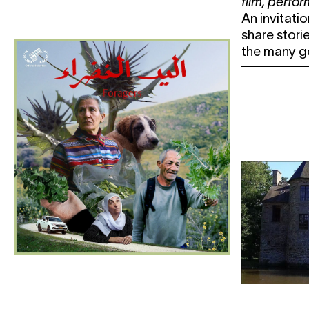
film
,
perfo
An invitati
share stori
the many ge