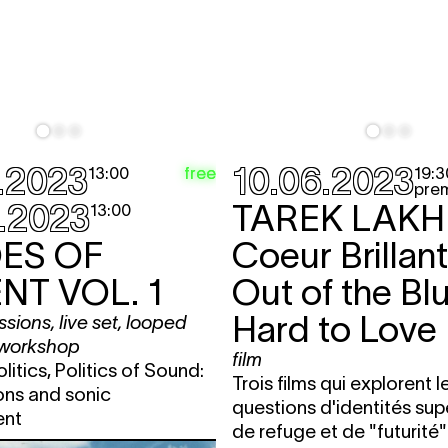
 by Erika
13:00 - 17:00
looped screening
fre
 by Erika
13:00 - 17:00
looped screening
fre
 by Erika
13:00 - 17:00
looped screening
fre
.2023
10.06.2023
free
13:00
19:3
he river
18:00 -
film
,
performance
,
fre
prem
23:00
conversation
.2023
TAREK LAKH
13:00
19:00
film
fre
ES OF
Coeur Brillan
 by Erika
13:00 -
looped screening
fre
NT VOL. 1
Out of the Bl
20:00
Hard to Love
essions
,
live set
,
looped
20:00
film
,
conversation
BIL
workshop
a von
film
itics, Politics of Sound:
Trois films qui explorent l
ons and sonic
questions d'identités su
ent
de refuge et de "futurité"