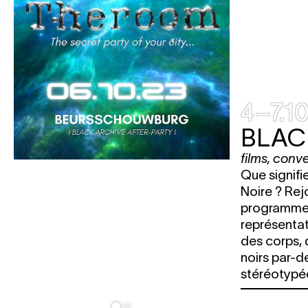
4–7.1
BLACK
films
,
conve
Que signifi
Noire ? Rej
programme 
représenta
des corps, 
noirs par-de
stéréotypé