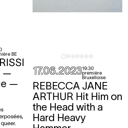
e
e
e
0
e
ière BE
RISSI
17.06.2023
e
19:30
t —
première
e
Bruxelloise
ue —
REBECCA JANE
ARTHUR
Hit Him on
LETTERIE
the Head with a
es
Hard Heavy
perposées,
 queer.
Hammer