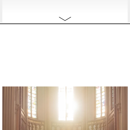
nightlife
,
conversation
19:00
Une conversation sur les club
free
commons, la création de
mouvements et la nightlife queer,
avec MONTAGE
conversation
19:00
MONTAGE w/
ANJALI + EX.SSES +
BILLETTERIE
XATO + BELOVED TRINKET + LAURA
CONANT & CRATJE
nightlife
23:00
mer.
MONOKIMONO + ANGRYBODIES
BILLETTERIE
concert
,
café concert
17.12
20:00
ven.
Adult Entertainment Night w/
JAMES
free
19.12
MASSIAH + ALEX DEFORCE +
NENEH NOÏ + DAISY RAY + VIEZE
MEISJE + LOUCKA FIAGAN +
RACHEL HANSOUL + DOUNIA