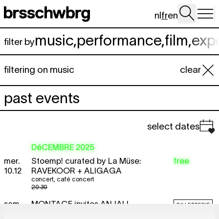
Aller au contenu principal
nl
fr
en
music
,
performance
,
film
,
exp
filter by
filtering on music
clear
past events
select dates
DéCEMBRE 2025
mer.
Stoemp! curated by La Müse:
free
10.12
RAVEKOOR + ALIGAGA
concert
,
café concert
20:30
sam.
MONTAGE invites
ANJALI
BILLETTERIE
13.12
PRASHAR-SAVOIE