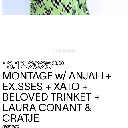
13.12.2025
23:00
MONTAGE w/
ANJALI +
EX.SSES + XATO +
BELOVED TRINKET +
LAURA CONANT &
CRATJE
nightlife