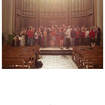
MAHAMMED & YAZAL
poésie
,
concert
,
dj set
,
closing night
18:00
CLOSING NIGHT
music
,
performance
,
film
,
expo
18:00
JANVIER 2026
jeu.
Embrace #2 – in solidarity with
BILLETTERIE
22.01
Palestine and beyond
fundraiser
,
opening night
18:00
Weaving Resilience
BILLETTERIE
performance
,
jam session
,
expo
,
short films
,
radio
,
fundraiser
18:00
sam.
Embrace #2 – in solidarity with
BILLETTERIE
24.01
Palestine and beyond
fundraiser
,
opening night
14:00