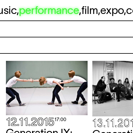
usic
,
performance
,
film
,
expo
,
c
12.11.2015
17:00
13.11.20
Generation IX: