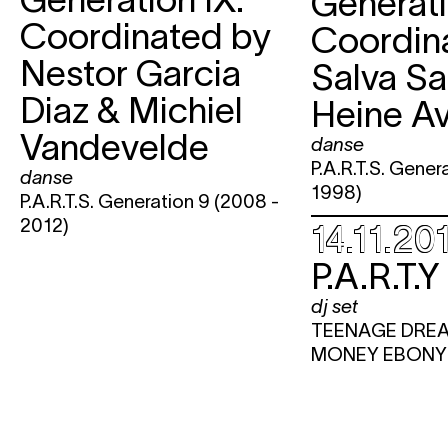
Generati
Coordinated by
Coordin
Nestor Garcia
Salva Sa
Diaz & Michiel
Heine A
Vandevelde
danse
P.A.R.T.S. Gener
danse
1998)
P.A.R.T.S. Generation 9 (2008 -
2012)
14.11.20
P.A.R.T.Y
dj set
TEENAGE DRE
MONEY EBONY 