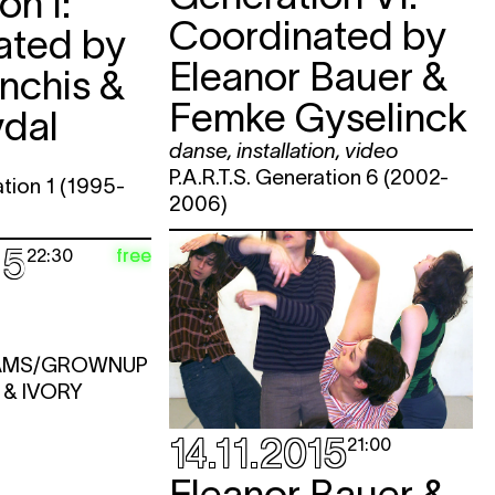
on I:
Coordinated by
ated by
Eleanor Bauer &
nchis &
Femke Gyselinck
vdal
danse
,
installation
,
video
P.A.R.T.S. Generation 6 (2002-
ation 1 (1995-
2006)
15
free
22:30
AMS/GROWNUP
& IVORY
14.11.2015
21:00
Eleanor Bauer &