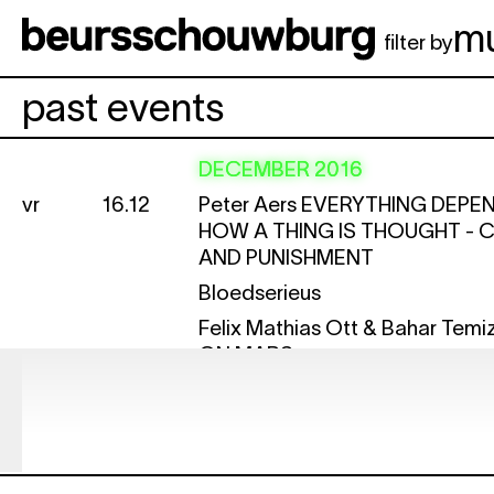
Spring naar hoofdinhoud
m
filter by
past events
DECEMBER 2016
vr
16.12
Peter Aers
EVERYTHING DEPE
HOW A THING IS THOUGHT - 
AND PUNISHMENT
Bloedserieus
Felix Mathias Ott & Bahar Temi
ON MARS
Kort Dag
za
17.12
Peter Aers
EVERYTHING DEPE
HOW A THING IS THOUGHT - 
AND PUNISHMENT