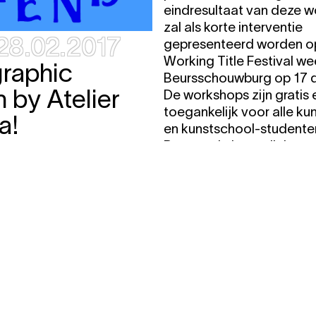
eindresultaat van deze 
zal als korte interventie
28.02.2017
gepresenteerd worden o
Working Title Festival we
raphic
Beursschouwburg op 17 
 by Atelier
De workshops zijn gratis 
toegankelijk voor alle ku
a!
en kunstschool-studente
Reservatie is verplicht.
.2017
free
20:30
out Session:
19.01.2017
17:00
 242
FRONT