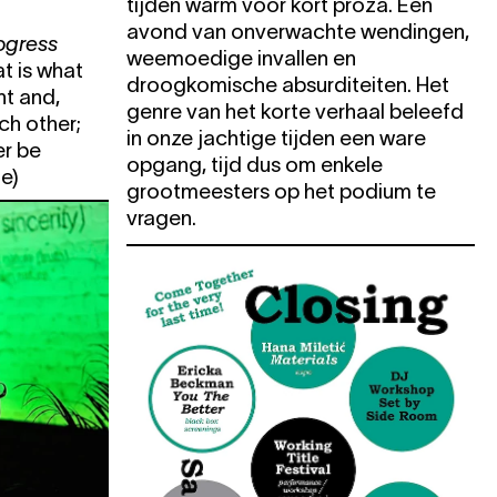
tijden warm voor kort proza. Een
e
avond van onverwachte wendingen,
ogress
e
weemoedige invallen en
at is what
droogkomische absurditeiten. Het
e
t and,
genre van het korte verhaal beleefd
ach other;
in onze jachtige tijden een ware
er be
KET
opgang, tijd dus om enkele
e)
grootmeesters op het podium te
vragen.