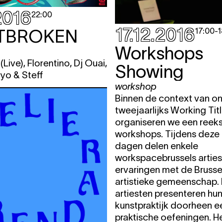
2016
22:00
17.12.2016
TBROKEN
17:00
-
1
Workshops
Live), Florentino, Dj Ouai,
Showing
iyo & Steff
workshop
Binnen de context van o
tweejaarlijks Working Titl
organiseren we een reeks 
workshops. Tijdens deze
dagen delen enkele
workspacebrussels arties
ervaringen met de Brusse
artistieke gemeenschap.
artiesten presenteren hu
kunstpraktijk doorheen e
praktische oefeningen. H