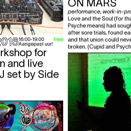
ON MARS
y - Day I
17:00 - 21:00
fre
performance
,
work-in-pr
 - Day II
17:00 - 21:00
fre
Love and the Soul (for th
que,
22:00
concert
fre
Psyche means) had sough
ed
after sore trials, found e
2016
free
16:00
-
19:00
and that union could nev
22:00
nightlife
TIC
Aangepast uur!
broken. (Cupid and Psych
rkshop for
t,
19:30
concert
 and live
08:30
lezing
,
ontbijt
J set by Side