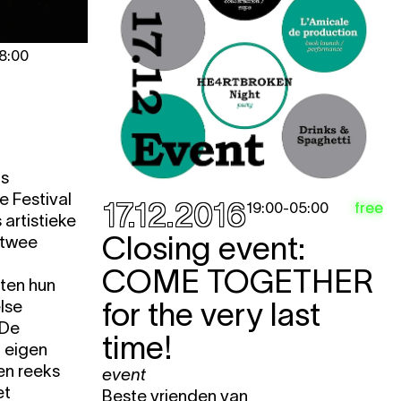
8:00
ns
e Festival
17.12.2016
free
19:00
-
05:00
artistieke
Closing event:
 twee
COME TOGETHER
ten hun
for the very last
lse
 De
time!
n eigen
en reeks
event
et
Beste vrienden van