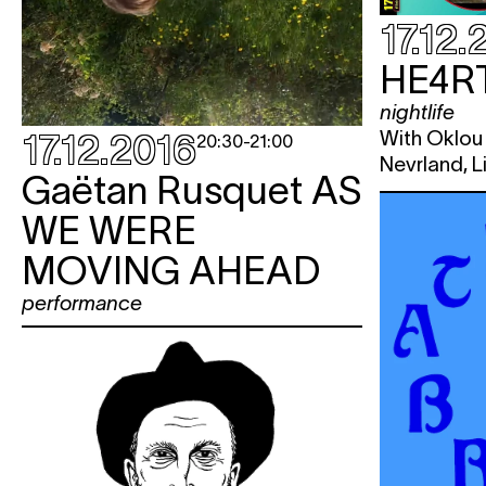
17.12.
HE4R
nightlife
With Oklou (
17.12.2016
20:30
-
21:00
Nevrland, L
Gaëtan Rusquet
AS
WE WERE
MOVING AHEAD
performance