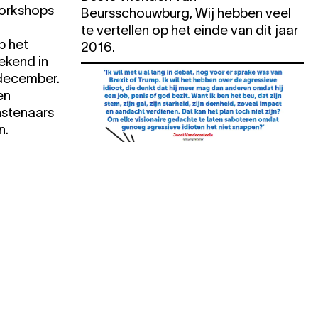
workshops
Beursschouwburg, Wij hebben veel
te vertellen op het einde van dit jaar
p het
2016.
ekend in
december.
en
nstenaars
n.
18.01.2017
free
20:00