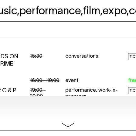
usic
,
performance
,
film
,
expo
,
c
NDS ON
15:30
conversations
TIC
CRIME
16:00 - 19:00
event
fre
z
C & P
19:00 -
performance
,
work-in-
TIC
20:00
progress
20:00
lezing
NDS ON
14:00
conversations
TIC
CRIME