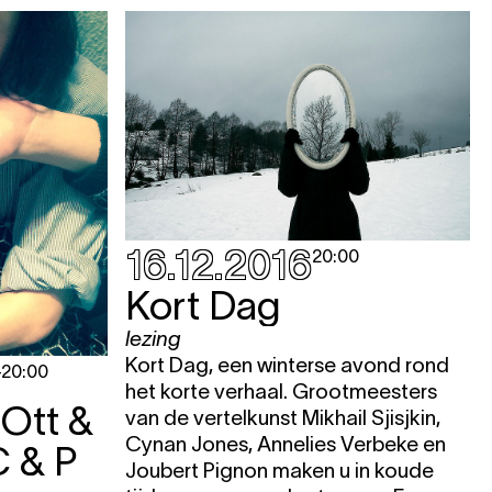
e
e
KET
16.12.2016
20:00
Kort Dag
lezing
Kort Dag, een winterse avond rond
-
20:00
e
het korte verhaal. Grootmeesters
 Ott &
van de vertelkunst Mikhail Sjisjkin,
Cynan Jones, Annelies Verbeke en
e
C & P
Joubert Pignon maken u in koude