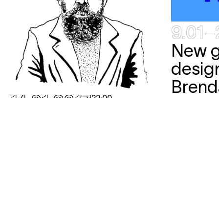
9.01–
New g
design
Brend
14.01.2017
22:00
design
Leftorium feat
Andrew Weatherall
nightlife
Lord Sabre returns to Leftorium.
Andrew Weatherall (The Asphodells,
18.01
A Love From Outer Space), Geoffroy
Black
Mugwump (!K7, Subfield, Leftorium) &
Prince Off (Leftorium, LaVallée)
Front