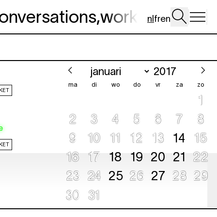
onversations
,
workshop
,
dig 
nl
fr
en
ma
di
wo
do
vr
za
zo
KET
1
2
3
4
5
6
7
8
e
9
10
11
12
13
14
15
KET
16
17
18
19
20
21
22
23
24
25
26
27
28
29
KET
30
31