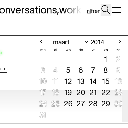
onversations
,
workshop
,
dig 
nl
fr
en
ma
di
wo
do
vr
za
zo
e
1
2
3
4
5
6
7
8
9
KET
10
11
12
13
14
15
16
17
18
19
20
21
22
23
e
24
25
26
27
28
29
30
e
31
e