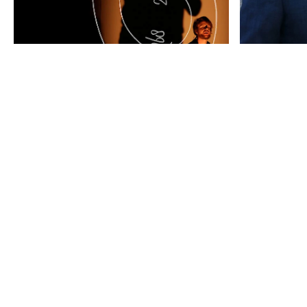
wo
26.03
Expo politricks.
do
27.03
Expo politricks.
vr
28.03
Expo politricks.
za
29.03
Expo politricks.
Follow the Guide
07.02
08.02
07.02.2014
20:30
Supe
BE première
08.02.2014
20:30
COM
Erik Bünger
THE
OFFIC
GIRL WHO NEVER
speech
,
pe
WAS
lecture performance
Een intelligente en vaak grappige
performance over hoe de media