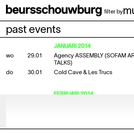
Spring naar hoofdinhoud
m
filter by
past events
JANUARI 2014
wo
29.01
Agency
ASSEMBLY (SOFAM AR
TALKS)
do
30.01
Cold Cave & Les Trucs
FEBRUARI 2014
za
1.02
Imagine
do
6.02
Vinyl Market
vr
7.02
Expo politricks.