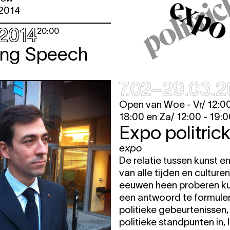
12:00 - 18:00
expo
fre
 2014
12:00 - 18:00
expo
fre
.2014
20:00
12:00 - 19:00
expo
fre
ng Speech
17:00
parcours
12:00 - 18:00
expo
fre
7.02–29.03.2
12:00 - 18:00
expo
fre
12:00 - 18:00
expo
fre
Open van Woe - Vr/ 12:00
18:00 en Za/ 12:00 - 19:
12:00 - 19:00
expo
fre
Expo politrick
17:00
parcours
expo
12:00 - 18:00
expo
fre
De relatie tussen kunst en 
12:00 - 18:00
expo
fre
van alle tijden en culture
12:00 - 18:00
expo
fre
eeuwen heen proberen k
een antwoord te formule
12:00 - 19:00
expo
fre
politieke gebeurtenissen
17:00
parcours
politieke standpunten in, 