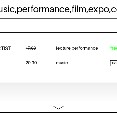
usic
,
performance
,
film
,
expo
,
c
TIST
17:00
lecture performance
fre
20:30
music
TIC
15:00 -
wedstrijd
fre
23:00
17:00 - 22:00
platenbeurs
fre
19:00 - 22:00
expo
fre
Vernissage