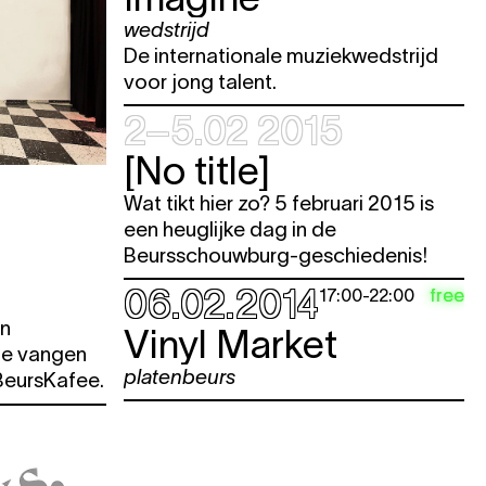
wedstrijd
e
De internationale muziekwedstrijd
e
voor jong talent.
e
2–5.02 2015
e
[No title]
Wat tikt hier zo? 5 februari 2015 is
e
een heuglijke dag in de
e
Beursschouwburg-geschiedenis!
e
06.02.2014
free
17:00
-
22:00
en
Vinyl Market
 te vangen
platenbeurs
 BeursKafee.
e
e