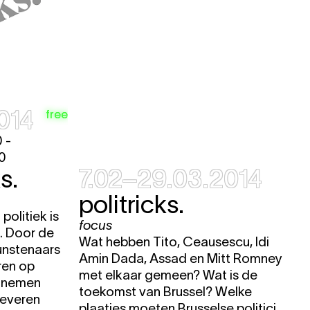
e
e
e
e
014
e
free
e
 -
00
e
s.
7.02–29.03.2014
politricks.
e
politiek is
e
focus
n. Door de
Wat hebben Tito, Ceausescu, Idi
e
unstenaars
Amin Dada, Assad en Mitt Romney
ren op
e
met elkaar gemeen? Wat is de
, nemen
toekomst van Brussel? Welke
leveren
plaatjes moeten Brusselse politici