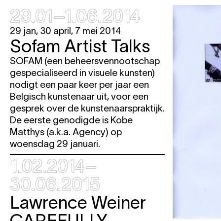
29.01–1.06.2014
Opening Speech
Superamas
COMMUNIQUÉ OFF
29 jan, 30 april, 7 mei 2014
Sofam Artist Talks
Erik Bünger
THE GIRL WHO NE
SOFAM (een beheersvennootschap
gespecialiseerd in visuele kunsten)
Lucky Dragons, Fatima Al Qadir
nodigt een paar keer per jaar een
Soumaya aka Phéline
Belgisch kunstenaar uit, voor een
gesprek over de kunstenaarspraktijk.
za
8.02
Expo politricks.
De eerste genodigde is Kobe
Follow the Guide
Matthys (a.k.a. Agency) op
Superamas
COMMUNIQUÉ OFF
woensdag 29 januari.
Erik Bünger
THE GIRL WHO NE
1.02.2014–
do
13.02
Expo politricks.
30.06.2015
vr
14.02
Expo politricks.
Lawrence Weiner
za
15.02
Expo politricks.
CAREFULLY
Follow the Guide