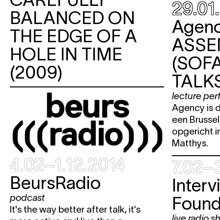
29.01
BALANCED ON
wo
19.02
Expo politricks.
Agen
do
20.02
Expo politricks.
THE EDGE OF A
ASSE
vr
21.02
Expo politricks.
HOLE IN TIME
(SOF
za
22.02
Expo politricks.
(2009)
Follow the Guide
TALK
wo
26.02
Expo politricks.
lecture pe
do
27.02
Expo politricks.
Agency is 
een Brussel
vr
28.02
Expo politricks.
opgericht 
Matthys.
MAART 2014
4.02–1.12.2014
7.02–
za
1.03
Expo politricks.
BeursRadio
Interv
Follow the Guide
podcast
Found
wo
5.03
Expo politricks.
It's the way better after talk, it's
live radio 