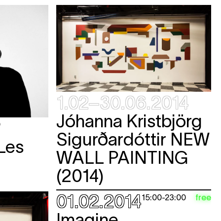
KET
KET
KET
1.02–30.06.2014
e
Jóhanna Kristbjörg
0
Sigurðardóttir
NEW
Les
KET
WALL PAINTING
KET
(2014)
e
e
01.02.2014
free
15:00
-
23:00
e
Imagine