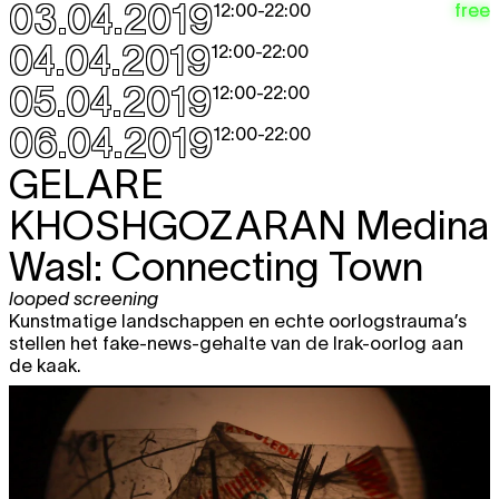
03.04.2019
free
12:00
-
22:00
04.04.2019
12:00
-
22:00
05.04.2019
12:00
-
22:00
06.04.2019
12:00
-
22:00
GELARE
KHOSHGOZARAN
Medina
Wasl: Connecting Town
looped screening
Kunstmatige landschappen en echte oorlogstrauma’s
stellen het fake-news-gehalte van de Irak-oorlog aan
de kaak.