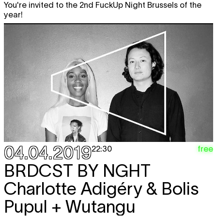
You're invited to the 2nd FuckUp Night Brussels of the
year!
04.04.2019
free
22:30
BRDCST BY NGHT
Charlotte Adigéry & Bolis
Pupul + Wutangu