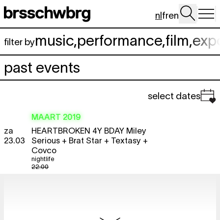
Spring naar hoofdinhoud
nl
fr
en
music
,
performance
,
film
,
exp
filter by
past events
select dates
MAART 2019
za
HEARTBROKEN 4Y BDAY
Miley
23.03
Serious + Brat Star + Textasy +
Covco
nightlife
22:00
ma
CAPACITY TRIANGLE
We are music
free
25.03
edition
discussion
09:30 - 19:30