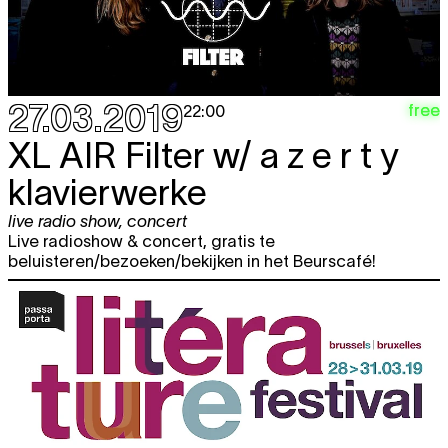
27.03.2019
free
22:00
XL AIR
Filter w/ a z e r t y
klavierwerke
live radio show
,
concert
Live radioshow & concert, gratis te
beluisteren/bezoeken/bekijken in het Beurscafé!