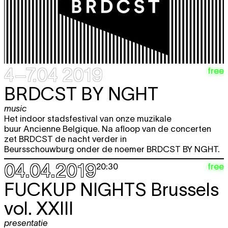
4–7.04 2019
free
BRDCST BY NGHT
music
Het indoor stadsfestival van onze muzikale
buur Ancienne Belgique. Na afloop van de concerten
zet BRDCST de nacht verder in
Beursschouwburg onder de noemer BRDCST BY NGHT.
04.04.2019
free
20:30
FUCKUP NIGHTS
Brussels
vol. XXIII
presentatie