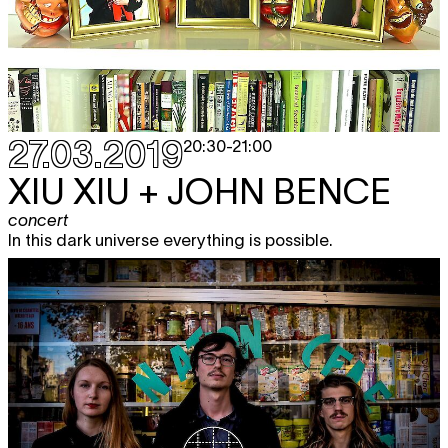
27.03.2019
20:30
-
21:00
XIU XIU + JOHN BENCE
concert
In this dark universe everything is possible.