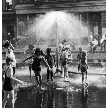
4.04
Wasl: Connecting Town
looped screening
12:00 - 22:00
FUCKUP NIGHTS
Brussels vol. XXIII
free
presentatie
20:30
BRDCST BY NGHT
Charlotte
free
Adigéry & Bolis Pupul + Wutangu
dj set
22:30
vr
GELARE KHOSHGOZARAN
Medina
free
5.04
Wasl: Connecting Town
looped screening
12:00 - 22:00
STADSSALONSURBAINS
Migration,
free
Racialization and Everyday
Resistance w/ Nilüfer Gole
lezing
17:30
SIMILI GUM + JEUNESSE 7
free