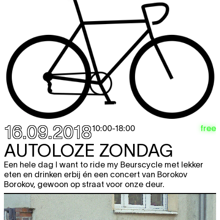
20:30
OKTOBER 2018
wo
MARWA ARSANIOS
Who's afraid of
free
3.10
ideology? Part I
looped screening
12:00 - 22:00
FROM KURDISH WOMEN’S
free
MOVEMENT TO A (FEMINIST)
REVOLUTION.
introductie
,
film screening
16.09.2018
free
10:00
-
18:00
19:00
AUTOLOZE ZONDAG
JEAN-LUC GODARD
(FR) Histoire(s)
TICKET
du Cinema w/ Sabzian
Een hele dag I want to ride my Beurscycle met lekker
film
eten en drinken erbij én een concert van Borokov
19:00
Borokov, gewoon op straat voor onze deur.
MIND THE NIGHT
Political debate
free
debat
20:30