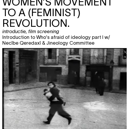
WOMEN’S MOVEMENT
TO A (FEMINIST)
REVOLUTION.
introductie
,
film screening
Introduction to Who's afraid of ideology part I w/
Necîbe Qeredaxî & Jineology Committee