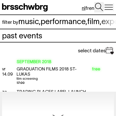
Spring naar hoofdinhoud
nl
fr
en
music
,
performance
,
film
,
exp
filter by
past events
select dates
SEPTEMBER 2018
vr
GRADUATION FILMS 2018 ST-
free
14.09
LUKAS
film screening
17:00
za
TRADING PLACES LABEL LAUNCH
15.09
w/ Funkineven, Carista, Molinaro
label night
,
club night
23:00
zo
AUTOLOZE ZONDAG
free