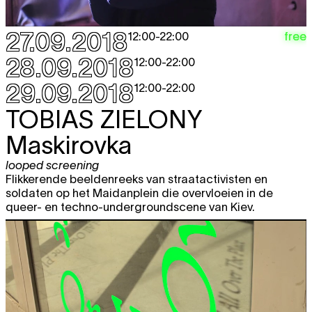
27.09.2018
free
12:00
-
22:00
28.09.2018
12:00
-
22:00
29.09.2018
12:00
-
22:00
TOBIAS ZIELONY
Maskirovka
looped screening
Flikkerende beeldenreeks van straatactivisten en
soldaten op het Maidanplein die overvloeien in de
queer- en techno-undergroundscene van Kiev.