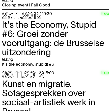
lezing
2.04
wel?
Closing event I Fail Good
debat
19:30
27.11.2012
free
19:30
di
Catherine Hakim (EN)
EROTISCH
free
It's the Economy, Stupid
16.04
KAPITAAL
lezing
#6: Groei zonder
19:30
vooruitgang: de Brusselse
di
Who’s afraid of the F-word? #4
free
30.04
Mannen van Mars, Vrouwen van
uitzondering
Venus?
debat
lezing
19:30
It's the economy, stupid! #6
30.11.2012
free
15:00
MEI 2013
Kunst en migratie.
di
Milo Rau/ IIPM – International
TICKET
21.05
Institute of Political Murder
THE
Sofagesprekken over
MOSCOW TRIALS
lezing
sociaal-artistiek werk in
20:30