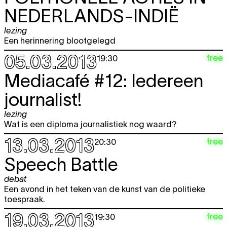
NEDERLANDS-INDIË
lezing
Een herinnering blootgelegd
05.03.2013
free
19:30
Mediacafé #12: Iedereen
journalist!
lezing
Wat is een diploma journalistiek nog waard?
13.03.2013
free
20:30
Speech Battle
debat
Een avond in het teken van de kunst van de politieke
toespraak.
19.03.2013
free
19:30