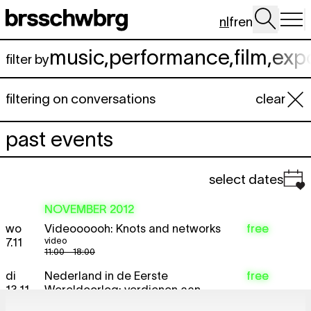
Spring naar hoofdinhoud
nl
fr
en
music
,
performance
,
film
,
exp
filter by
filtering on conversations
clear
past events
select dates
NOVEMBER 2012
wo
Videoooooh: Knots and networks
free
video
7.11
11:00 - 18:00
di
Nederland in de Eerste
free
13.11
Wereldoorlog: verdienen aan
neutraliteit?