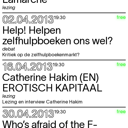
lezing
02.04.2013
free
19:30
Help! Helpen
zelfhulpboeken ons wel?
debat
Kritiek op de zelfhulpboekenmarkt?
16.04.2013
free
19:30
Catherine Hakim (EN)
EROTISCH KAPITAAL
lezing
Lezing en interview Catherine Hakim
30.04.2013
free
19:30
Who’s afraid of the F-