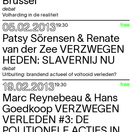
Brussel
JUNI 2013
debat
Volharding in de realiteit
di
Ignaas Devisch
IT'S THE ECONOMY,
18.06
STUPID! #8: BETALEN VOOR
05.02.2013
free
19:30
ONGEZOND GEDRAG
debat
Patsy Sörensen & Renate
19:30
van der Zee
VERZWEGEN
HEDEN: SLAVERNIJ NU
OKTOBER 2013
za
David Helbich
BELGIAN SOLUTIONS
debat
5.10
GOES BOOK.
Uitbuiting: brandend actueel of voltooid verleden?
boek presentatie
22:00
19.02.2013
free
19:30
Marc Reynebeau & Hans
NOVEMBER 2013
Goedkoop
VERZWEGEN
wo
Gosie Vervloessem & Einat Tuchman
free
6.11
STATE OF THE ARTS – SOLIDARITY
VERLEDEN #3: DE
AND ACTION
symposium
POLITIONELE ACTIES IN
18:00 - 22:00