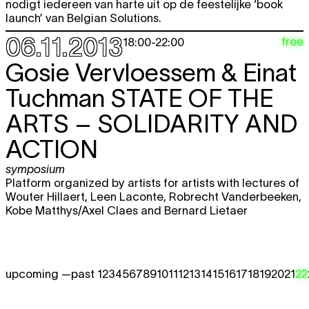
nodigt iedereen van harte uit op de feestelijke ‘book
launch’ van Belgian Solutions.
06.11.2013
free
18:00
-
22:00
Gosie Vervloessem & Einat
Tuchman
STATE OF THE
ARTS – SOLIDARITY AND
ACTION
symposium
Platform organized by artists for artists with lectures of
Wouter Hillaert, Leen Laconte, Robrecht Vanderbeeken,
Kobe Matthys/Axel Claes and Bernard Lietaer
upcoming —
past 1
2
3
4
5
6
7
8
9
10
11
12
13
14
15
16
17
18
19
20
21
22