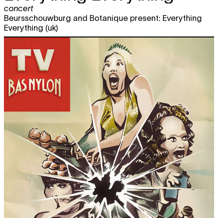
concert
17.02
concert
uitverkocht
20:30
Beursschouwburg and Botanique present: Everything
Everything (uk)