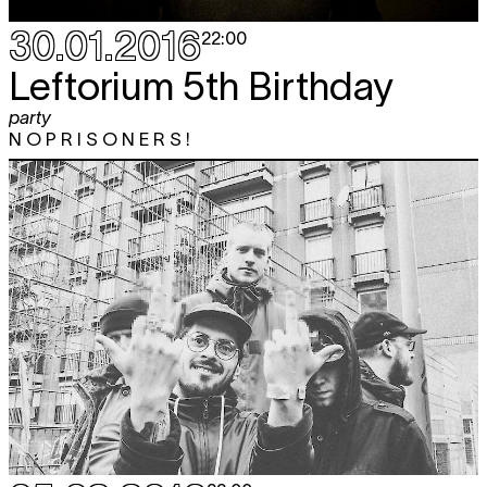
30.01.2016
22:00
Leftorium 5th Birthday
party
N O P R I S O N E R S !