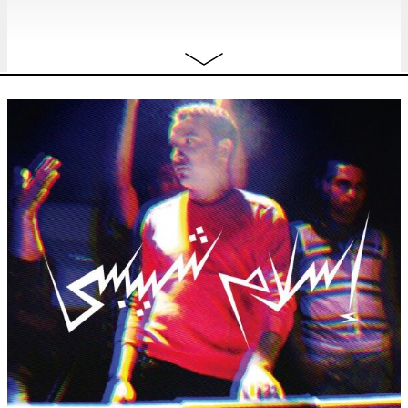
za
LowUp Label Night: Gan Gah
free
album release
,
dj set
,
concert
28.11
22:00
zo
Origami Ensemble: 2 pianos, 4
TICKET
29.11
pianists
concert
,
origami classics
uitgesteld!
15:00
DECEMBER 2015
zo
Everything Everything
TICKET
concert
6.12
19:30
vr
Bas Nylon
cabaret
18.12
20:30
Stav Yeini
LIVING SOFT WARE
free
concert
,
installatie
22:00
za
Bas Nylon