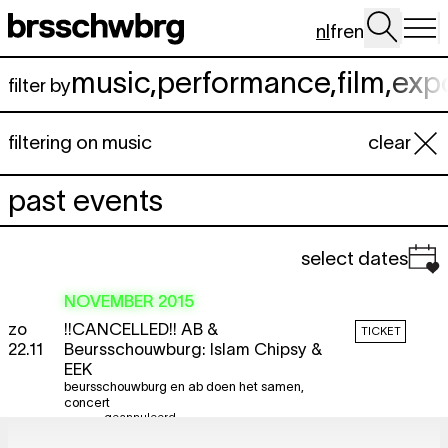
Spring naar hoofdinhoud
nl
fr
en
music
,
performance
,
film
,
exp
filter by
filtering on music
clear
past events
select dates
NOVEMBER 2015
zo
!!CANCELLED!! AB &
TICKET
22.11
Beursschouwburg: Islam Chipsy &
EEK
beursschouwburg en ab doen het samen
,
concert
geannuleerd
20:00