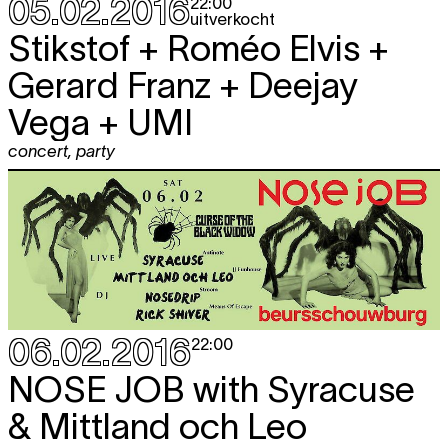
05.02.2016
22:00
uitverkocht
Stikstof + Roméo Elvis +
Gerard Franz + Deejay
Vega + UMI
concert
,
party
06.02.2016
22:00
NOSE JOB with Syracuse
& Mittland och Leo