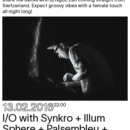
Switzerland. Expect groovy vibes with a female touch
all night long!
13.02.2016
22:00
I/O with Synkro + Illum
Sphere + Palsembleu +