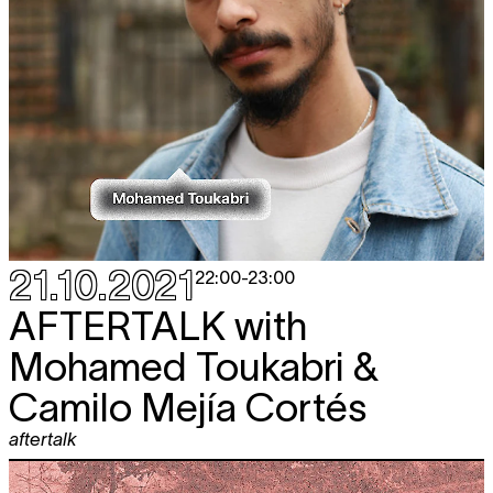
21.10.2021
22:00
-
23:00
AFTERTALK
with
Mohamed Toukabri &
Camilo Mejía Cortés
aftertalk