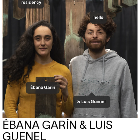
za
JOTA MOMBAÇA & DENISE
23.10
FERREIRA DA SILVA
opera infinita,
chapter A: The Red Earth
workshop
,
online
17:00 - 20:00
zo
JOTA MOMBAÇA & DENISE
24.10
FERREIRA DA SILVA
opera infinita,
chapter A: The Red Earth
workshop
,
online
17:00 - 20:00
DECEMBER 2021
vr
Closing weekend — ARE WE THERE
17.12
YET?
drinks
,
expo
,
performance
16:00 - 23:00
ÉBANA GARÍN & LUIS
GUENEL