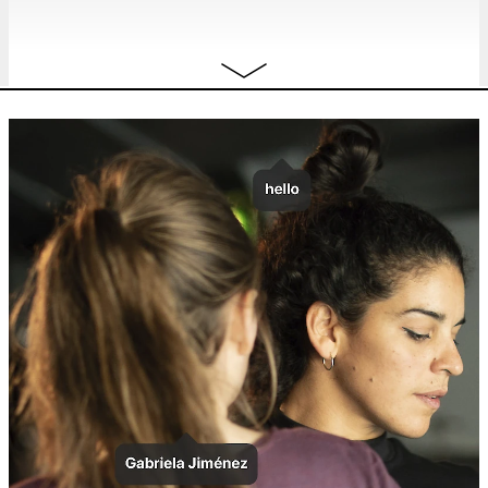
za
WRITING WORKSHOP WITH
free
19.06
LUANDA CASELLA
workshop
14:00 - 17:00
wo
QUINSY GARIO
our playing
TICKET
23.06
mas...ses
performance
,
premiere
20:30
do
QUINSY GARIO
our playing
TICKET
24.06
mas...ses
performance
,
premiere
20:30
JULI 2021
wo
HANDS UP FESTIVAL
free
festival
7.07
13:00 - 22:00
do
HANDS UP FESTIVAL
free
festival
8.07
13:00 - 23:00