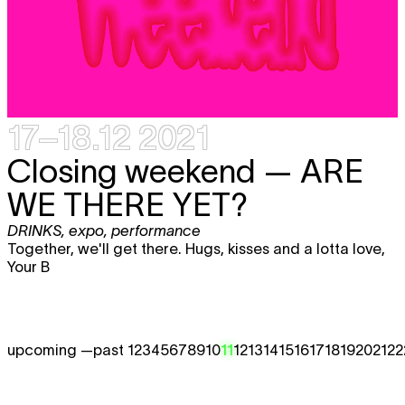
17–18.12 2021
Closing weekend — ARE
WE THERE YET?
DRINKS
,
expo
,
performance
Together, we'll get there. Hugs, kisses and a lotta love,
Your B
upcoming —
past 1
2
3
4
5
6
7
8
9
10
11
12
13
14
15
16
17
18
19
20
21
22