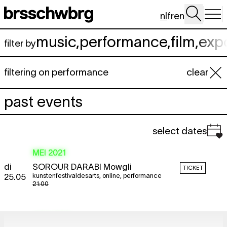
Spring naar hoofdinhoud
nl
fr
en
music
,
performance
,
film
,
exp
filter by
filtering on performance
clear
past events
select dates
MEI 2021
di
SOROUR DARABI
Mowgli
TICKET
kunstenfestivaldesarts
,
online
,
performance
25.05
21:00
JUNI 2021