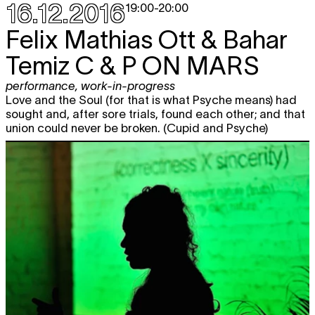
16.12.2016
19:00
-
20:00
Felix Mathias Ott & Bahar
Temiz
C & P ON MARS
performance
,
work-in-progress
Love and the Soul (for that is what Psyche means) had
sought and, after sore trials, found each other; and that
union could never be broken. (Cupid and Psyche)