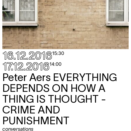
16.12.2016
15:30
17.12.2016
14:00
Peter Aers
EVERYTHING
DEPENDS ON HOW A
THING IS THOUGHT -
CRIME AND
PUNISHMENT
conversations