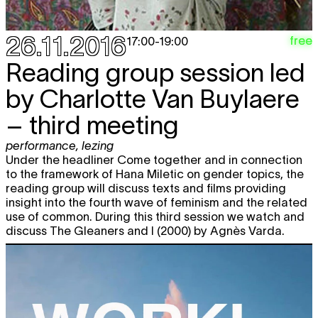
vr
Dana Michel
MERCURIAL GEORGE
TICKET
dans
,
performance
3.02
BE première
20:30
26.11.2016
free
17:00
-
19:00
za
Dana Michel
MERCURIAL GEORGE
TICKET
Reading group session led
dans
,
performance
4.02
20:30
by Charlotte Van Buylaere
vr
Bernard Van Eeghem & Stefanie
TICKET
10.02
Claes
OMERTÀ
– third meeting
performance
première
20:30
performance
,
lezing
Under the headliner Come together and in connection
za
Bernard Van Eeghem & Stefanie
TICKET
to the framework of Hana Miletic on gender topics, the
11.02
Claes
OMERTÀ
reading group will discuss texts and films providing
performance
insight into the fourth wave of feminism and the related
20:30
use of common. During this third session we watch and
discuss The Gleaners and I (2000) by Agnès Varda.
MAART 2017
vr
Adva Zakai
LAST SEEN STANDING
10.03
BETWEEN BRACKETS
performance
,
dans
Aangepast uur!
20:00