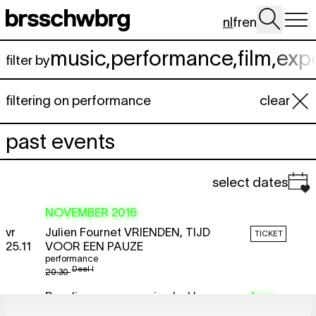
Spring naar hoofdinhoud
nl
fr
en
music
,
performance
,
film
,
exp
filter by
filtering on performance
clear
past events
select dates
NOVEMBER 2016
vr
Julien Fournet
VRIENDEN, TIJD
TICKET
25.11
VOOR EEN PAUZE
performance
Deel I
20:30
za
Reading group session led by
free
26.11
Charlotte Van Buylaere – third