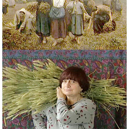
19:00 - 20:00
za
Peter Aers
EVERYTHING DEPENDS
TICKET
17.12
ON HOW A THING IS THOUGHT -
CRIME AND PUNISHMENT
conversations
14:00
Workshops Showing
workshop
17:00 - 18:00
Closing event:
COME TOGETHER
for
free
the very last time!
event
19:00 - 05:00
Gaëtan Rusquet
AS WE WERE
TICKET
MOVING AHEAD
performance
20:30 - 21:00
FEBRUARI 2017