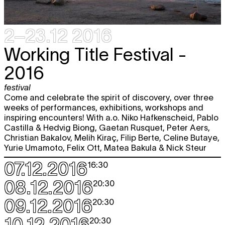
25.03
YOU CAN RELY ON
performance
première
17:00
2–23.12 2016
vr
Ant Hampton / The Other People
TICKET
31.03
SOMEONE ELSE
Working Title Festival -
performance
,
autoteatro
12:00 - 20:00
2016
Robbert&Frank
TICKET
festival
Frank&Robbert/CAMPO:
DON'T WE
Come and celebrate the spirit of discovery, over three
DESERVE GRAND HUMAN
weeks of performances, exhibitions, workshops and
PROJECTS THAT GIVE US
inspiring encounters! With a.o. Niko Hafkenscheid, Pablo
MEANING?
Castilla & Hedvig Biong, Gaetan Rusquet, Peter Aers,
performance
Christian Bakalov, Melih Kiraç, Filip Berte, Celine Butaye,
première
21:00
Yurie Umamoto, Felix Ott, Matea Bakula & Nick Steur
07.12.2016
16:30
APRIL 2017
08.12.2016
20:30
za
Ant Hampton / The Other People
TICKET
1.04
SOMEONE ELSE
09.12.2016
20:30
performance
,
autoteatro
12:00 - 20:00
10.12.2016
20:30