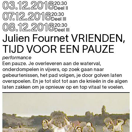
performance
03.12.2016
20:30
Deel III
20:30
Deel II
07.12.2016
20:30
do
Julien Fournet
VRIENDEN, TIJD
TICKET
Deel III
8.12
VOOR EEN PAUZE
08.12.2016
20:30
performance
Deel III
Deel III
20:30
Julien Fournet
VRIENDEN,
vr
Jan Martens
SWEAT BABY SWEAT
TICKET
TIJD VOOR EEN PAUZE
dans
9.12
uitverkocht
20:30
performance
Een pauze. Je overleveren aan de waterval,
za
Jan Martens
SWEAT BABY SWEAT
TICKET
onderdompelen in vijvers, op zoek gaan naar
dans
10.12
uitverkocht
gebeurtenissen, het pad volgen, je door golven laten
20:30
overspoelen. En je tot slot tot aan de knieën in de algen
vr
Peter Aers
EVERYTHING DEPENDS
laten zakken om je opnieuw op en top vitaal te voelen.
TICKET
16.12
ON HOW A THING IS THOUGHT -
CRIME AND PUNISHMENT
conversations
15:30
Felix Mathias Ott & Bahar Temiz
C &
TICKET
P ON MARS
performance
,
work-in-progress