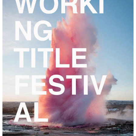
Orion Maxted
HUMAN SIMULATION
performance
BE première
21:00
za
Adva Zakai
LAST SEEN STANDING
11.03
BETWEEN BRACKETS
performance
,
dans
Aangepast uur!
19:00
Orion Maxted
HUMAN SIMULATION
performance
20:00
vr
Julian Hetzel/ Frascati Producties
TICKET
17.03
THE AUTOMATED SNIPER
performance
20:30
za
Julian Hetzel/ Frascati Producties
TICKET
18.03
THE AUTOMATED SNIPER
performance
20:30
za
Feiko Beckers
A DISAPPOINTMENT
free