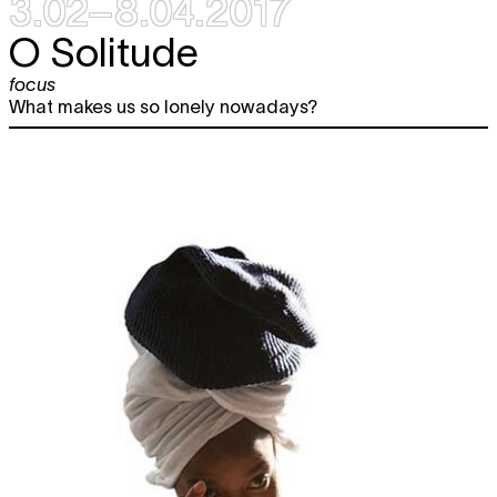
3.02–8.04.2017
O Solitude
focus
What makes us so lonely nowadays?