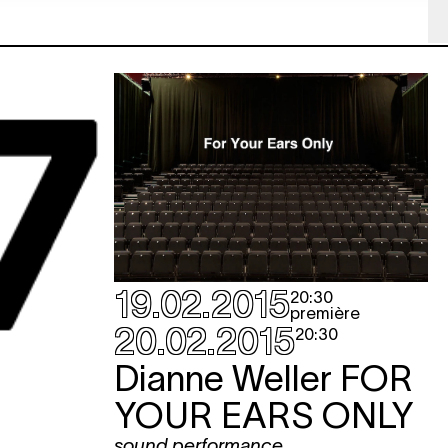
KET
KET
19.02.2015
20:30
première
20.02.2015
20:30
KET
Dianne Weller
FOR
YOUR EARS ONLY
sound performance