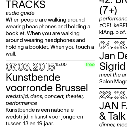
TRACKS
Anne Teresa De Keersmaeker /
(7+)
FASE, FOUR MOVEMENTS TO 
audio guide
performan
MUSIC OF STEVE REICH
When people are walking around
zOEf. keBEN
wearing headphones and holding a
klAng. plof.
booklet. When you are walking
MAART 2015
around wearing headphones and
04.03
holding a booklet. When you touch a
zo
1.03
Anne Teresa De Keersmaeker /
Jan D
wall.
FASE, FOUR MOVEMENTS TO 
MUSIC OF STEVE REICH
Sigrid
07.03.2015
free
15:00
wo
4.03
David Helbich
BRUSSELS TRA
Kunstbende
meet the art
Jan Decorte & Sigrid Vinks
Salon Magn
voorronde Brussel
do
5.03
David Helbich
BRUSSELS TRA
22.03
wedstrijd
,
dans
,
concert
,
theater
,
vr
6.03
David Helbich
BRUSSELS TRA
JAN 
performance
za
7.03
David Helbich
BRUSSELS TRA
Kunstbende is een nationale
& Talk
Kunstbende voorronde Brussel
wedstrijd in kunst voor jongeren
tussen 13 en 19 jaar.
dinner
,
meet