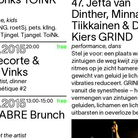
47. Jefta van
 Rosas
20:30
dans
,
performance
TIC
Dinther, Minn
THE
ce
,
kids
Tiikkainen & 
G. roetSj. pets. klIng.
Kiers
GRIND
 Tjingel. Tjangel. ToiNk.
.2015
performance
,
dans
free
20:00
 Rosas
20:30
dans
,
performance
Stel je voor: een plaats w
TIC
ecorte &
THE
zintuigen de weg kwijt zi
ritmes op je zicht hamere
 Vinks
gewicht van geluid je lic
CKS
12:00 - 22:00
audio guide
ist
,
dinner
vibraties reduceert. GRIN
20:00
meet the artist
,
dinner
fre
étique #2
vanuit de synesthesie – h
CKS
12:00 - 22:00
audio guide
vermengen van zintuigen
.2015
free
13:00
-
15:00
geluiden, lichamen en lic
CKS
12:00 - 22:00
audio guide
FABRE
Brunch
uitbarsten in oeverloze 
CKS
12:00 - 22:00
audio guide
15:00
wedstrijd
,
dans
,
fre
concert
,
theater
,
 the artist