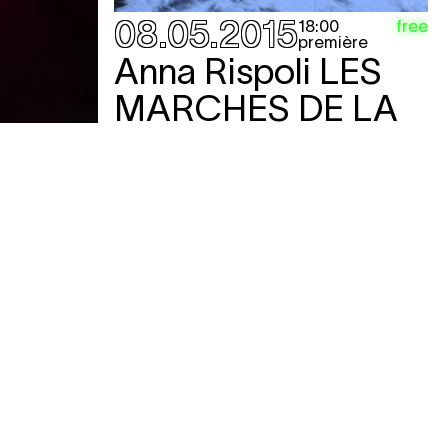
08.05.2015
free
18:00
première
KET
Anna Rispoli
LES
MARCHES DE LA
e
BOURSE
performance
e
KET
0
0