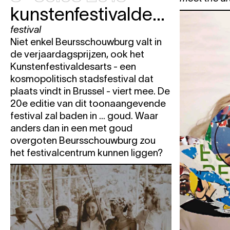
kunstenfestivaldesarts
za
4.04
David Helbich
BRUSSELS TRA
wo
8.04
David Helbich
BRUSSELS TRA
festival
Niet enkel Beursschouwburg valt in
do
9.04
David Helbich
BRUSSELS TRA
de verjaardagsprijzen, ook het
vr
10.04
David Helbich
BRUSSELS TRA
Kunstenfestivaldesarts - een
za
11.04
David Helbich
BRUSSELS TRA
kosmopolitisch stadsfestival dat
plaats vindt in Brussel - viert mee. De
wo
15.04
David Helbich
BRUSSELS TRA
20e editie van dit toonaangevende
do
16.04
David Helbich
BRUSSELS TRA
festival zal baden in ... goud. Waar
vr
17.04
David Helbich
BRUSSELS TRA
anders dan in een met goud
overgoten Beursschouwburg zou
Bernard Van Eeghem
IF
het festivalcentrum kunnen liggen?
za
18.04
David Helbich
BRUSSELS TRA
Bernard Van Eeghem
IF
wo
22.04
David Helbich
BRUSSELS TRA
do
23.04
David Helbich
BRUSSELS TRA