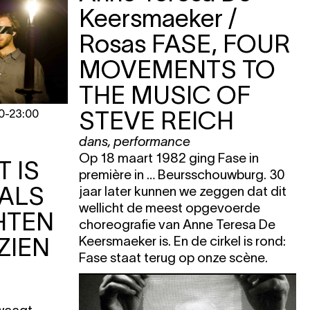
Keersmaeker /
Rosas
FASE, FOUR
MOVEMENTS TO
THE MUSIC OF
STEVE REICH
0
-
23:00
dans
,
performance
Op 18 maart 1982 ging Fase in
T IS
première in … Beursschouwburg. 30
ALS
jaar later kunnen we zeggen dat dit
e
wellicht de meest opgevoerde
HTEN
KET
choreografie van Anne Teresa De
ZIEN
Keersmaeker is. En de cirkel is rond:
Fase staat terug op onze scène.