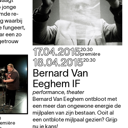
 waagt
p jonge
mde re-
KET
g waarbij
e fungeert,
ar een zo
getrouw
17.04.2015
20:30
première
KET
18.04.2015
20:30
Bernard Van
Eeghem
IF
performance
,
theater
Bernard Van Eeghem ontbloot met
een meer dan ongewone energie de
mijlpalen van zijn bestaan. Ooit al
0
een ontblote mijlpaal gezien? Grijp
remière
nu je kans!