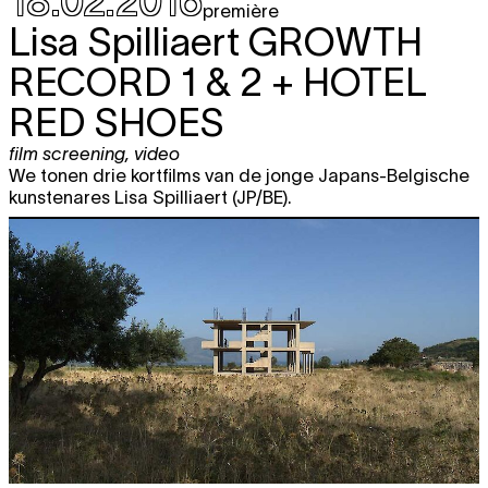
18.02.2016
première
22:30
Lisa Spilliaert
GROWTH
wo
Todd Philips
HATED: GG ALLIN AND
free
RECORD 1 & 2 + HOTEL
15.06
THE MURDER JUNKIES
film screening
RED SHOES
22:30
do
Sini Anderson
THE PUNK SINGER
free
film screening
,
video
film screening
16.06
We tonen drie kortfilms van de jonge Japans-Belgische
22:30
kunstenares Lisa Spilliaert (JP/BE).
do
Iara Lee
MODULATIONS: CINEMA
free
23.06
FOR THE EAR
film screening
22:30