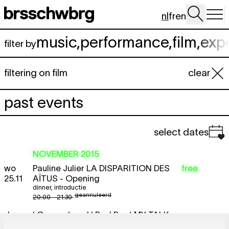
Spring naar hoofdinhoud
nl
fr
en
music
,
performance
,
film
,
exp
filter by
filtering on film
clear
past events
select dates
NOVEMBER 2015
wo
Pauline Julier
LA DISPARITION DES
free
25.11
AÏTUS
- Opening
dinner
,
introductie
geannuleerd
20:00 - 21:30
do
! Geannuleerd ! Paul Poet
MY TALK
26.11
WITH FLORENCE