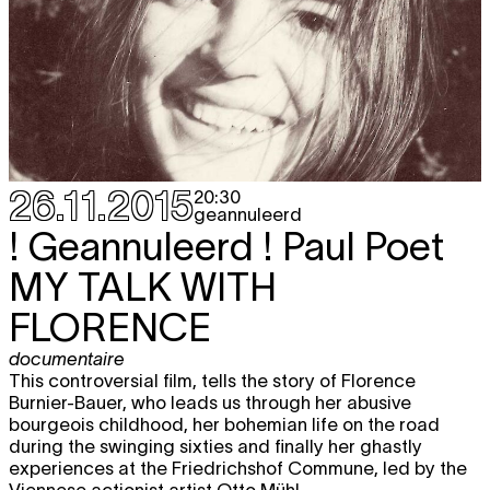
MAART 2016
wo
THE WORLD IN BRUSSELS
DOC
free
9.03
NOMADS
film screening
,
documentaire
20:30
wo
Argos & Beursschouwburg present
TICKET
16.03
TELEVISIONISM SYMPOSIUM
symposium
,
video
,
reeks
26.11.2015
20:30
13:00 - 20:00
geannuleerd
! Geannuleerd ! Paul Poet
vr
Sidney Leoni
UNDER INFLUENCE
TICKET
film screening
25.03
MY TALK WITH
BE première
20:30
FLORENCE
za
Sidney Leoni
UNDER INFLUENCE
TICKET
film screening
26.03
20:30
documentaire
This controversial film, tells the story of Florence
Burnier-Bauer, who leads us through her abusive
bourgeois childhood, her bohemian life on the road
APRIL 2016
during the swinging sixties and finally her ghastly
do
Zéro de Conduite #5
TICKET
experiences at the Friedrichshof Commune, led by the
film screening
7.04
Viennese actionist artist Otto Mühl.