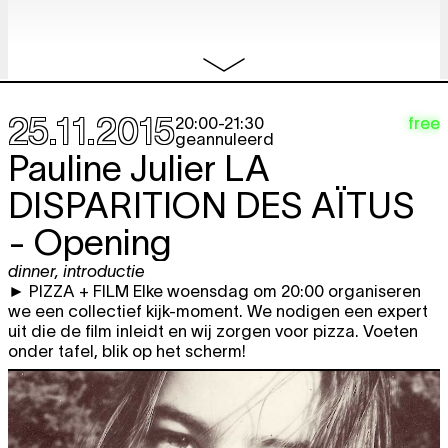
documentaire
geannuleerd
20:30
DECEMBER 2015
25.11.2015
free
20:00
-
21:30
do
SIC: Public Presentation
free
geannuleerd
film screening
10.12
Pauline Julier
LA
19:30 - 23:00
DISPARITION DES AÏTUS
FEBRUARI 2016
- Opening
do
Lisa Spilliaert
GROWTH RECORD 1 &
TICKET
dinner
,
introductie
18.02
2 + HOTEL RED SHOES
film screening
,
video
► PIZZA + FILM Elke woensdag om 20:00 organiseren
première
20:30
we een collectief kijk-moment. We nodigen een expert
uit die de film inleidt en wij zorgen voor pizza. Voeten
do
Effi Weiss & Amir Borenstein
TICKET
onder tafel, blik op het scherm!
25.02
HOUSEWARMING
film screening
20:30