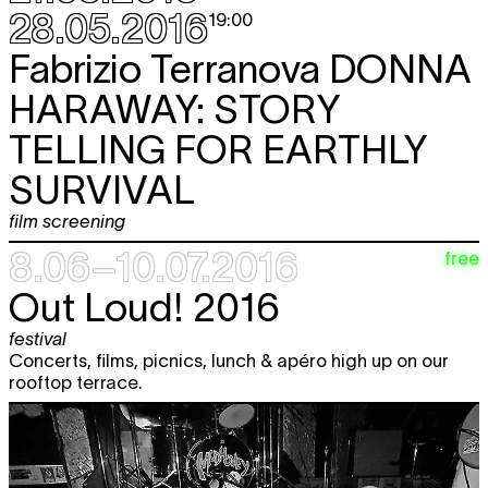
28.05.2016
19:00
Fabrizio Terranova
DONNA
HARAWAY: STORY
TELLING FOR EARTHLY
SURVIVAL
film screening
8.06–10.07.2016
free
Out Loud! 2016
festival
Concerts, films, picnics, lunch & apéro high up on our
rooftop terrace.