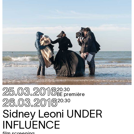
25.03.2016
20:30
BE première
26.03.2016
20:30
Sidney Leoni
UNDER
INFLUENCE
film screening