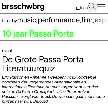
Spring naar hoofdinhoud
nl
fr
en
music
,
performance
,
film
,
exp
filter by
10 jaar Passa Porta
event
De Grote Passa Porta
Literatuurquiz
Eric Russon en Annemie Tweepenninckx loodsen je
doorheen vier vragenrondes over nationale en
internationale literatuur. Auteurs zorgen voor surprise-
acts en DJ Pierre Creuxpied - alias Peter Holvoet-
Hanssen - zorgt voor feest. De winnaars gaan met mooie
prijzen naar huis. Beloofd.