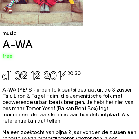
music
A-WA
free
di 02.12.2014
20:30
A-WA (YE/IS - urban folk beats) bestaat uit de 3 zussen
Tair, Liron & Tagel Haim, die Jemenitische folk met
bezwerende urban beats brengen. Je hebt het niet van
ons maar Tomer Yosef (Balkan Beat Box) legt
momenteel de laatste hand aan hun debuutplaat. Als
referentie kan dat tellen.
Na een zoektocht van bijna 2 jaar vonden de zussen een
repertoire van protestliederen (gezongen in een