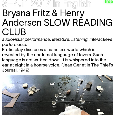
3–4.11 2017
In English
free
Bryana Fritz & Henry
Andersen
SLOW READING
CLUB
audiovisual performance
,
literature
,
listening
,
interactieve
performance
Erotic play discloses a nameless world which is
revealed by the nocturnal language of lovers. Such
language is not written down. It is whispered into the
ear at night in a hoarse voice. (Jean Genet in The Thief’s
Journal, 1949)