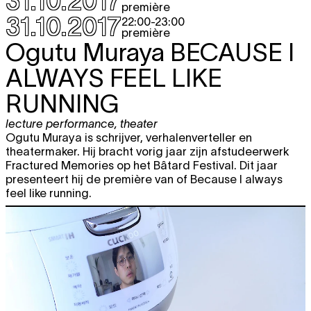
31.10.2017
première
31.10.2017
22:00
-
23:00
première
Ogutu Muraya
BECAUSE I
ALWAYS FEEL LIKE
RUNNING
lecture performance
,
theater
Ogutu Muraya is schrijver, verhalenverteller en
theatermaker. Hij bracht vorig jaar zijn afstudeerwerk
Fractured Memories op het Bâtard Festival. Dit jaar
presenteert hij de première van of Because I always
feel like running.