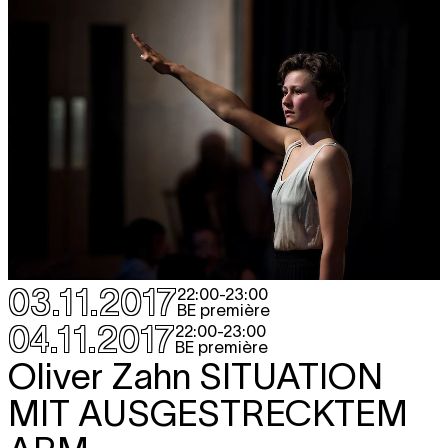
03.11.2017
22:00
-
23:00
BE première
04.11.2017
22:00
-
23:00
BE première
Oliver Zahn
SITUATION
MIT AUSGESTRECKTEM