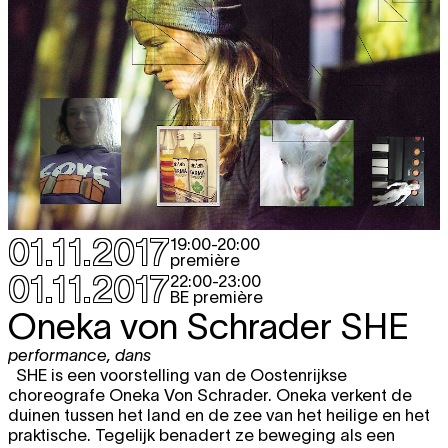
01.11.2017
19:00
-
20:00
première
01.11.2017
22:00
-
23:00
BE première
Oneka von Schrader
SHE
performance
,
dans
SHE is een voorstelling van de Oostenrijkse
choreografe Oneka Von Schrader. Oneka verkent de
duinen tussen het land en de zee van het heilige en het
praktische. Tegelijk benadert ze beweging als een