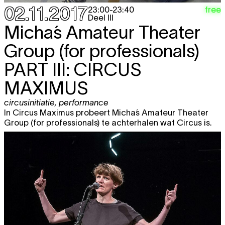
02.11.2017
free
23:00
-
23:40
Deel III
Micha´s Amateur Theater
Group (for professionals)
PART III: CIRCUS
MAXIMUS
circusinitiatie
,
performance
In Circus Maximus probeert Micha´s Amateur Theater
Group (for professionals) te achterhalen wat Circus is.