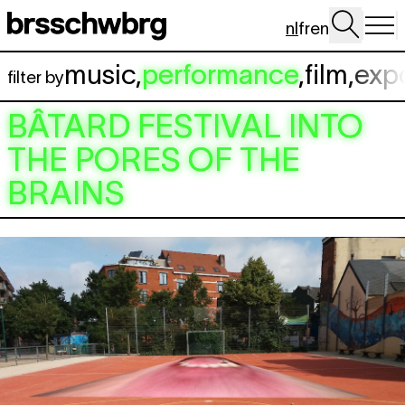
Spring naar hoofdinhoud
nl
fr
en
music
,
performance
,
film
,
exp
filter by
BÂTARD FESTIVAL
INTO
THE PORES OF THE
BRAINS