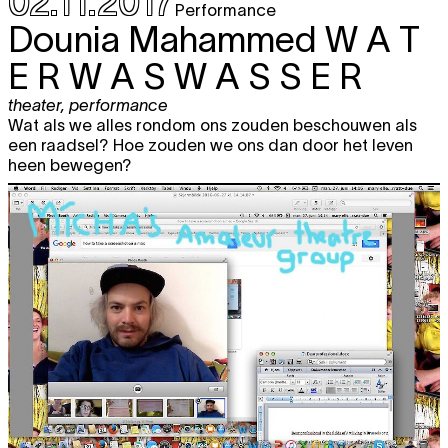
02.11.2017
Performance
Dounia Mahammed
W A T
E R W A S W A S S E R
theater
,
performance
Wat als we alles rondom ons zouden beschouwen als
een raadsel? Hoe zouden we ons dan door het leven
heen bewegen?