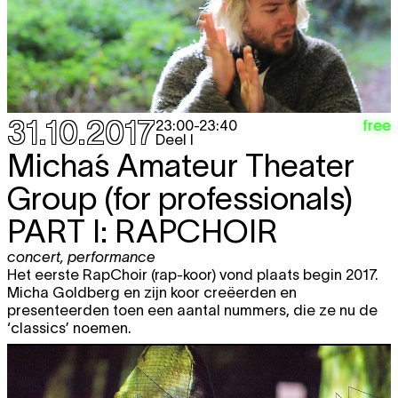
31.10.2017
free
23:00
-
23:40
Deel I
Micha´s Amateur Theater
Group (for professionals)
PART I: RAPCHOIR
concert
,
performance
Het eerste RapChoir (rap-koor) vond plaats begin 2017.
Micha Goldberg en zijn koor creëerden en
presenteerden toen een aantal nummers, die ze nu de
‘classics’ noemen.