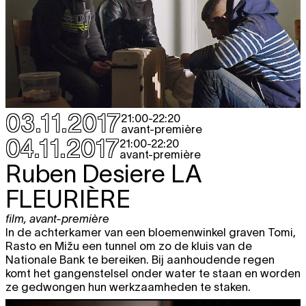
03.11.2017
21:00
-
22:20
avant-première
04.11.2017
21:00
-
22:20
avant-première
Ruben Desiere
LA
FLEURIÈRE
film
,
avant-première
In de achterkamer van een bloemenwinkel graven Tomi,
Rasto en Mižu een tunnel om zo de kluis van de
Nationale Bank te bereiken. Bij aanhoudende regen
komt het gangenstelsel onder water te staan en worden
ze gedwongen hun werkzaamheden te staken.