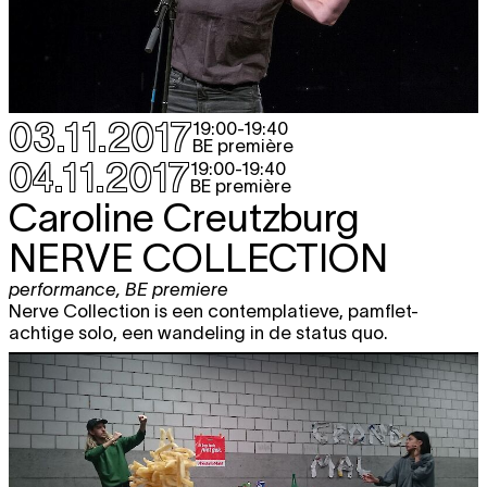
03.11.2017
19:00
-
19:40
BE première
04.11.2017
19:00
-
19:40
BE première
Caroline Creutzburg
NERVE COLLECTION
performance
,
BE premiere
Nerve Collection is een contemplatieve, pamflet-
achtige solo, een wandeling in de status quo.