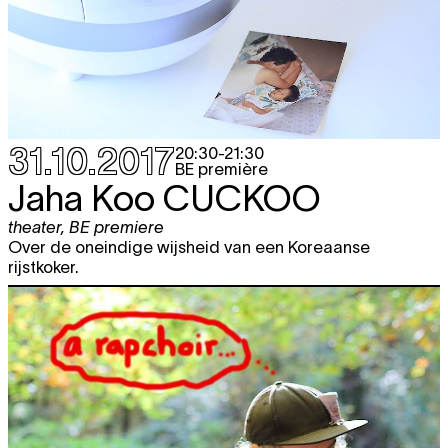
31.10.2017
20:30
-
21:30
BE première
Jaha Koo
CUCKOO
theater
,
BE premiere
Over de oneindige wijsheid van een Koreaanse
rijstkoker.