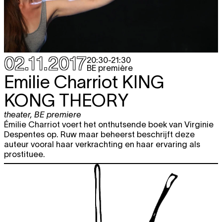
02.11.2017
20:30
-
21:30
BE première
Emilie Charriot
KING
KONG THEORY
theater
,
BE premiere
Émilie Charriot voert het onthutsende boek van Virginie
Despentes op. Ruw maar beheerst beschrijft deze
auteur vooral haar verkrachting en haar ervaring als
prostituee.