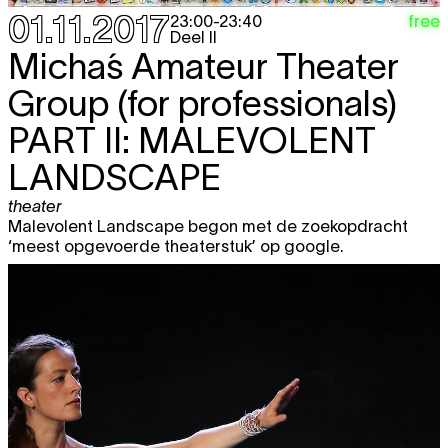
01.11.2017
free
23:00
-
23:40
Deel II
Micha´s Amateur Theater
Group (for professionals)
PART II: MALEVOLENT
LANDSCAPE
theater
Malevolent Landscape begon met de zoekopdracht
‘meest opgevoerde theaterstuk’ op google.