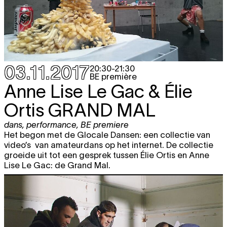
03.11.2017
20:30
-
21:30
BE première
Anne Lise Le Gac & Élie
Ortis
GRAND MAL
dans
,
performance
,
BE premiere
Het begon met de Glocale Dansen: een collectie van
video’s van amateurdans op het internet. De collectie
groeide uit tot een gesprek tussen Élie Ortis en Anne
Lise Le Gac: de Grand Mal.