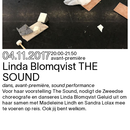
04.11.2017
20:00
-
21:50
avant-première
Linda Blomqvist
THE
SOUND
dans
,
avant-première
,
sound performance
Voor haar voorstelling The Sound, nodigt de Zweedse
choreografe en danseres Linda Blomqvist Geluid uit om
haar samen met Madeleine Lindh en Sandra Lolax mee
te voeren op reis. Ook jij bent welkom.