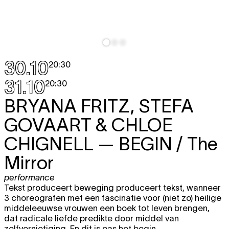
30.10
20:30
31.10
20:30
BRYANA FRITZ, STEFA
GOVAART & CHLOE
CHIGNELL
— BEGIN / The
Mirror
performance
Tekst produceert beweging produceert tekst, wanneer
3 choreografen met een fascinatie voor (niet zo) heilige
middeleeuwse vrouwen een boek tot leven brengen,
dat radicale liefde predikte door middel van
zelfvernietiging. En dit is pas het begin...