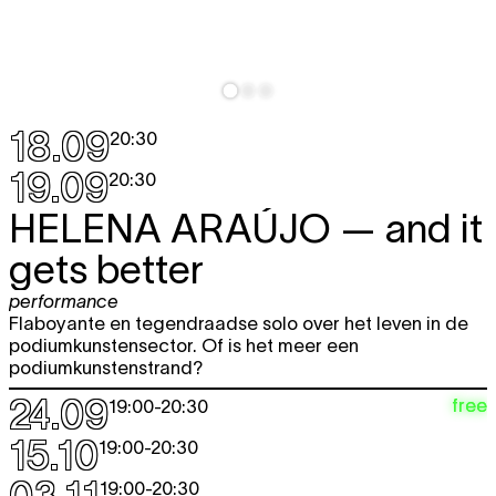
18.09
20:30
19.09
20:30
HELENA ARAÚJO
— and it
gets better
performance
Flaboyante en tegendraadse solo over het leven in de
podiumkunstensector. Of is het meer een
podiumkunstenstrand?
24.09
free
19:00
-
20:30
15.10
19:00
-
20:30
19:00
-
20:30