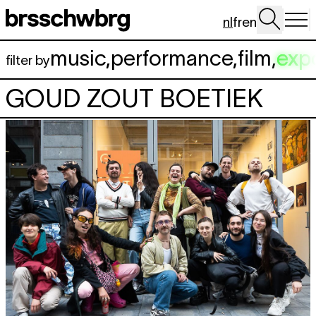
Spring naar hoofdinhoud
nl
fr
en
music
,
performance
,
film
,
exp
filter by
GOUD ZOUT BOETIEK