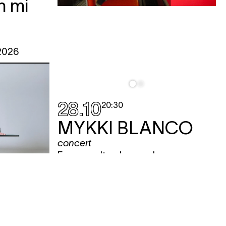
n mi
 2026
28.10
20:30
MYKKI BLANCO
concert
Een soundtrack voor de
hedendaagse, queer flâneur, die zich
door ruimtes beweegt waar alleen
zijn niet per se hetzelfde is als
eenzaam zijn. Dit is Mykki zoals je 'm
ER AA
nog nooit hebt gehoord, mon amour.