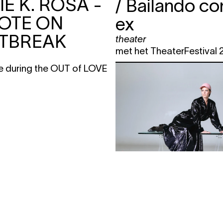
E K. ROSA -
/ Bailando co
OTE ON
ex
TBREAK
theater
met het TheaterFestival
ve during the OUT of LOVE
.
05.11
20:00
LIESA VAN D