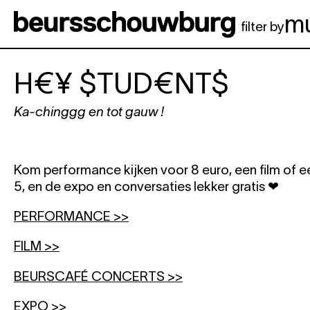
Spring naar hoofdinhoud
m
filter by
H€¥ $TUD€NT$
Ka-chinggg en tot gauw !
Kom performance kijken voor 8 euro, een film of 
5, en de expo en conversaties lekker gratis ❤︎
PERFORMANCE >>
FILM >>
BEURSCAFÉ CONCERTS >>
EXPO >>