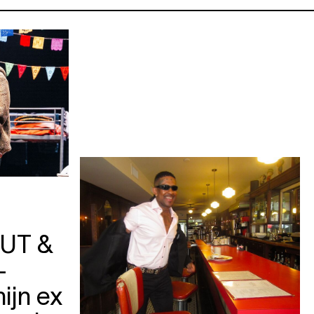
UT &
—
ijn ex