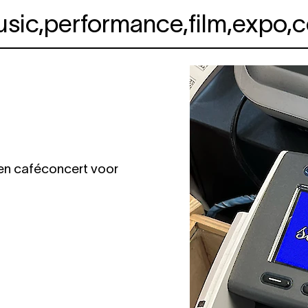
usic
,
performance
,
film
,
expo
,
c
een caféconcert voor