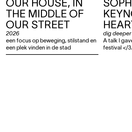
OUR HOUSE, IN
SOPHI
THE MIDDLE OF
KEYN
OUR STREET
HEAR
2026
dig deeper
een focus op beweging, stilstand en
A talk I ga
een plek vinden in de stad
festival </3