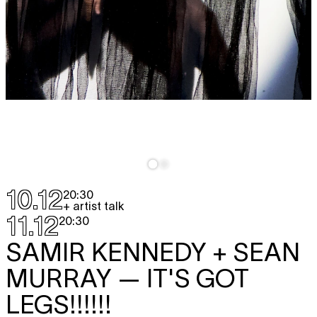
10.12
20:30
+ artist talk
11.12
20:30
SAMIR KENNEDY + SEAN
MURRAY
— IT'S GOT
LEGS!!!!!!