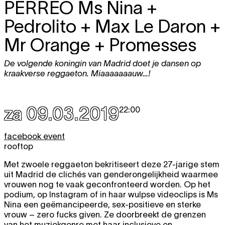
PERREO
Ms Nina +
Pedrolito + Max Le Daron +
Mr Orange + Promesses
De volgende koningin van Madrid doet je dansen op
kraakverse reggaeton. Miaaaaaaauw…!
za 09.03.2019
22:00
facebook event
rooftop
Met zwoele reggaeton bekritiseert deze 27-jarige stem
uit Madrid de clichés van genderongelijkheid waarmee
vrouwen nog te vaak geconfronteerd worden. Op het
podium, op Instagram of in haar wulpse videoclips is Ms
Nina een geëmancipeerde, sex-positieve en sterke
vrouw – zero fucks given. Ze doorbreekt de grenzen
van het muziekgenre met haar inclusieve en