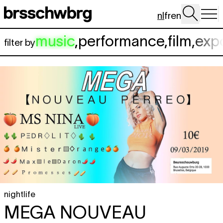
Spring naar hoofdinhoud
nl
fr
en
music
,
performance
,
film
,
exp
filter by
nightlife
MEGA NOUVEAU