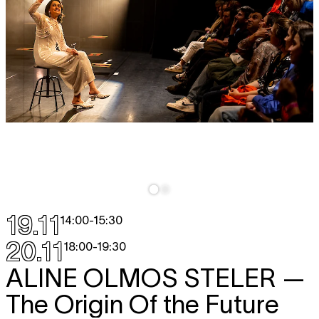
19.11
14:00
-
15:30
20.11
18:00
-
19:30
ALINE OLMOS STELER
—
The Origin Of the Future