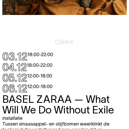
03.12
18:00
-
22:00
04.12
18:00
-
22:00
05.12
12:00
-
18:00
06.12
12:00
-
18:00
BASEL ZARAA
— What
Will We Do Without Exile
installatie
Tussen sinaasappel- en olijfbomen weerklinkt de