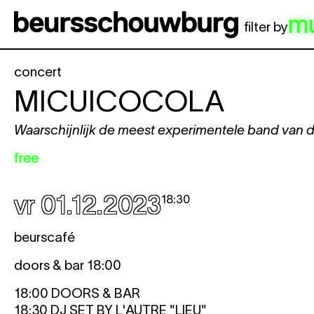
Spring naar hoofdinhoud
m
filter by
concert
MICUICOCOLA
Waarschijnlijk de meest experimentele band van d
free
vr 01.12.2023
18:30
beurscafé
doors & bar 18:00
18:00 DOORS & BAR
18:30 DJ SET BY L'AUTRE "LIEU"