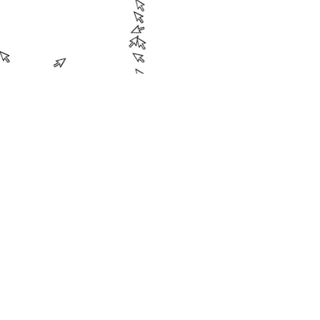
18.09
20:30
19.09
20:30
HELENA AR
— and it gets
performance
Flaboyante en tegendraa
over het leven in de
podiumkunstensector. Of 
meer een podiumkunsten