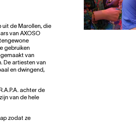
it de Marollen, die
naars van AXOSO
uitengewone
e gebruiken
, gemaakt van
 De artiesten van
aal en dwingend,
R.A.P.A. achter de
zijn van de hele
ap zodat ze