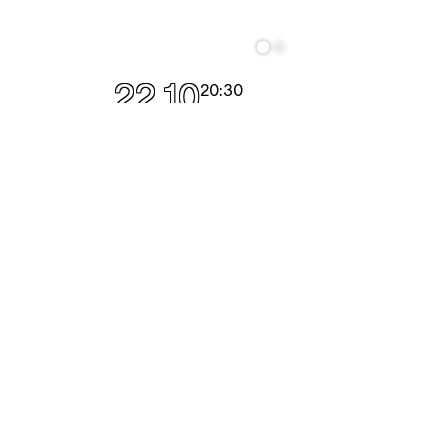
22.10
20:30
23.10
20:30
NATHANIEL
MOORE
— I dream
a highway
AÚJO
performance
,
work-in-progress
 better
Als er voorouders in onze botten
wonen, dan zullen ook wij zeker
dse solo
voortleven in de botten van de
toekomst.
is het
strand?