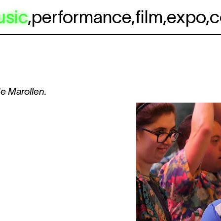
usic
,
performance
,
film
,
expo
,
c
e Marollen.