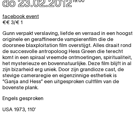
do 23.02.2012
19:00
facebook event
€€ 3/€ 1
Gunn verpakt verslaving, liefde en verraad in een hoogst
originele en geraffineerde vampierenfilm die de
doorsnee blaxploitation film overstijgt. Alles draait rond
de succesvolle antropoloog Hess Green die terecht
komt in een spiraal vreemde ontmoetingen, spiritualiteit,
het mysterieuze en bovennatuurlijke. Deze film blijft in al
zijn bizarheid erg uniek. Door zijn grandioze cast, de
stevige cameraregie en eigenzinnige esthetiek is
“Ganja and Hess” een uitgesproken cultfilm van de
bovenste plank.
Engels gesproken
USA 1973, 110’