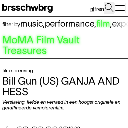
Spring naar hoofdinhoud
nl
fr
en
music
,
performance
,
film
,
exp
filter by
MoMA Film Vault
Treasures
film screening
Bill Gun (US)
GANJA AND
HESS
Verslaving, liefde en verraad in een hoogst originele en
geraffineerde vampierenfilm.