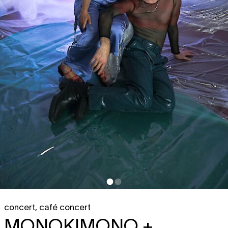
concert
,
café concert
MONOKIMONO +