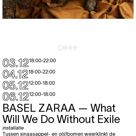
03.12
18:00
-
22:00
04.12
18:00
-
22:00
05.12
12:00
-
18:00
06.12
12:00
-
18:00
BASEL ZARAA
— What
Will We Do Without Exile
installatie
Tussen sinaasappel- en olijfbomen weerklinkt de