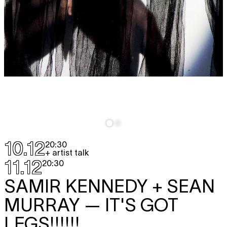
10.12
20:30
+ artist talk
11.12
20:30
SAMIR KENNEDY + SEAN
MURRAY
— IT'S GOT
LEGS!!!!!!