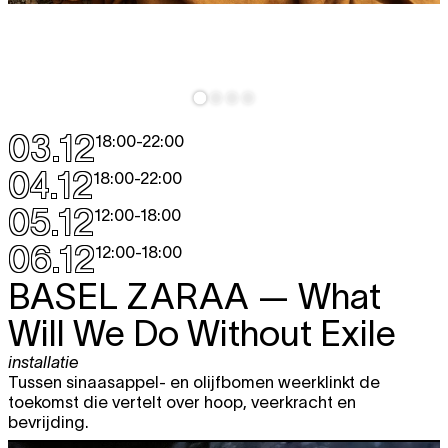
03.12
18:00
-
22:00
04.12
18:00
-
22:00
05.12
12:00
-
18:00
06.12
12:00
-
18:00
BASEL ZARAA
— What
Will We Do Without Exile
installatie
Tussen sinaasappel- en olijfbomen weerklinkt de
toekomst die vertelt over hoop, veerkracht en
bevrijding.