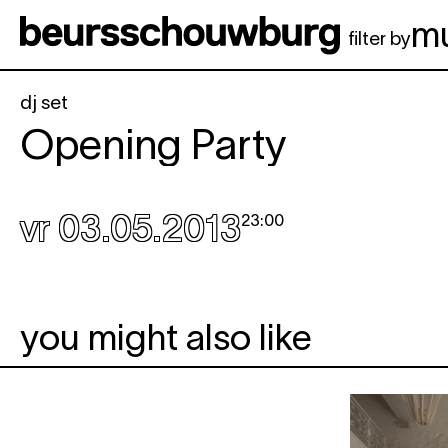
Spring naar hoofdinhoud
m
filter by
dj set
Opening Party
vr 03.05.2013
23:00
you might also like