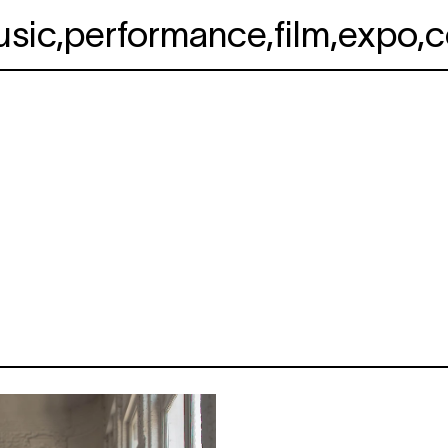
usic
,
performance
,
film
,
expo
,
c