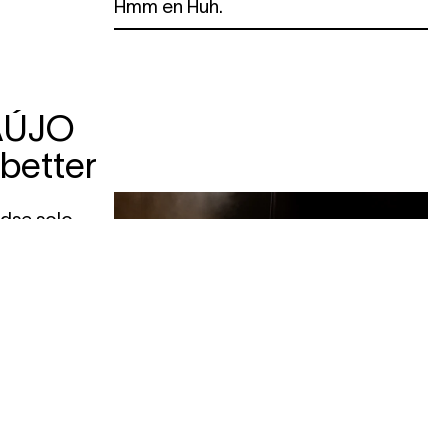
Hmm en Huh.
AÚJO
 better
dse solo
is het
strand?