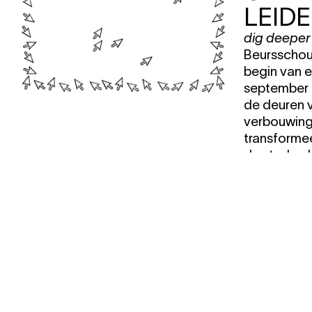
LEID
dig deeper
Beursschou
begin van e
september 2
de deuren 
verbouwing
transformeer
de stad vol
transitie v
manier van 
WANT TO STAY UP