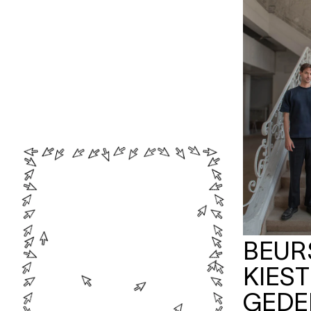
BEU
KIES
GEDE