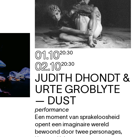
01.10
20:30
02.10
20:30
JUDITH DHONDT &
URTE GROBLYTE
— DUST
performance
Een moment van sprakeloosheid
opent een imaginaire wereld
bewoond door twee personages,