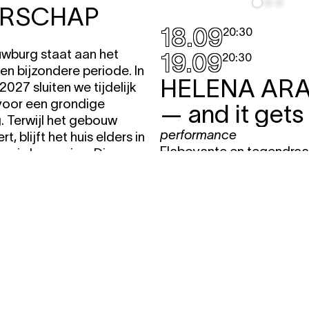
ERSCHAP
18.09
20:30
wburg staat aan het
19.09
20:30
en bijzondere periode. In
HELENA AR
027 sluiten we tijdelijk
voor een grondige
— and it gets
. Terwijl het gebouw
performance
t, blijft het huis elders in
Flaboyante en tegendraa
op in beweging. Die
over het leven in de
raagt ook om een andere
podiumkunstensector. Of 
organiseren.
meer een podiumkunsten