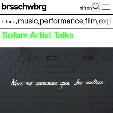
Spring naar hoofdinhoud
nl
fr
en
music
,
performance
,
film
,
exp
filter by
Sofam Artist Talks