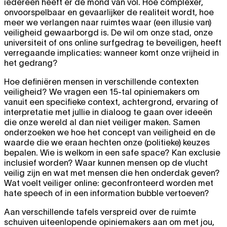
iedereen heeft er de mond van vol. Hoe complexer,
onvoorspelbaar en gevaarlijker de realiteit wordt, hoe
meer we verlangen naar ruimtes waar (een illusie van)
veiligheid gewaarborgd is. De wil om onze stad, onze
universiteit of ons online surfgedrag te beveiligen, heeft
verregaande implicaties: wanneer komt onze vrijheid in
het gedrang?
Hoe definiëren mensen in verschillende contexten
veiligheid? We vragen een 15-tal opiniemakers om
vanuit een specifieke context, achtergrond, ervaring of
interpretatie met jullie in dialoog te gaan over ideeën
die onze wereld al dan niet veiliger maken. Samen
onderzoeken we hoe het concept van veiligheid en de
waarde die we eraan hechten onze (politieke) keuzes
bepalen. Wie is welkom in een safe space? Kan exclusie
inclusief worden? Waar kunnen mensen op de vlucht
veilig zijn en wat met mensen die hen onderdak geven?
Wat voelt veiliger online: geconfronteerd worden met
hate speech of in een information bubble vertoeven?
Aan verschillende tafels verspreid over de ruimte
schuiven uiteenlopende opiniemakers aan om met jou,