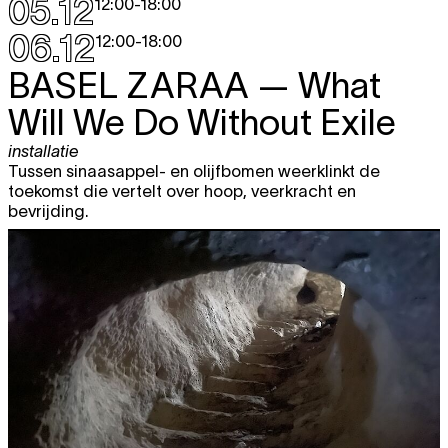
05.12
12:00
-
18:00
06.12
12:00
-
18:00
BASEL ZARAA
— What
Will We Do Without Exile
installatie
Tussen sinaasappel- en olijfbomen weerklinkt de
toekomst die vertelt over hoop, veerkracht en
bevrijding.