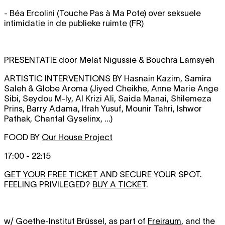
- Béa Ercolini (Touche Pas à Ma Pote) over seksuele
intimidatie in de publieke ruimte (FR)
PRESENTATIE door Melat Nigussie & Bouchra Lamsyeh
ARTISTIC INTERVENTIONS BY Hasnain Kazim, Samira
Saleh & Globe Aroma (Jiyed Cheikhe, Anne Marie Ange
Sibi, Seydou M-ly, Al Krizi Ali, Saida Manai, Shilemeza
Prins, Barry Adama, Ifrah Yusuf, Mounir Tahri, Ishwor
Pathak, Chantal Gyselinx, ...)
FOOD BY
Our House Project
17:00 - 22:15
GET YOUR FREE TICKET
AND SECURE YOUR SPOT.
FEELING PRIVILEGED?
BUY A TICKET
.
w/ Goethe-Institut Brüssel, as part of
Freiraum
, and the