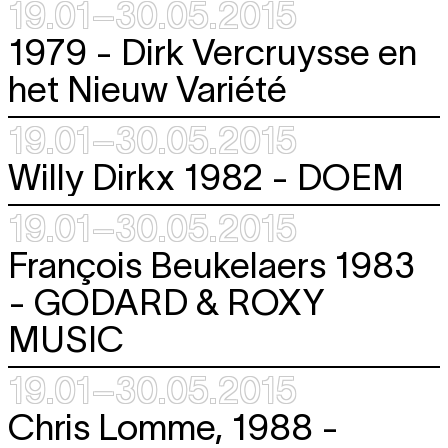
19.01–30.05.2015
1979 - Dirk Vercruysse en
het Nieuw Variété
19.01–30.05.2015
Willy Dirkx 1982 -
DOEM
19.01–30.05.2015
François Beukelaers 1983
-
GODARD & ROXY
MUSIC
19.01–30.05.2015
Chris Lomme, 1988 -