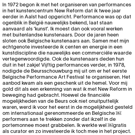
In 1972 begon ik met het organiseren van performances
in het kunstencentrum New Reform dat ik twee jaar
eerder in Aalst had opgericht. Performance was op dat
ogenblik in België nauwelijks bekend, laat staan
aanvaard als ‘kunst’. Ik moest dan ook vooral werken
met buitenlandse kunstenaars. Door de jaren heen
sloten ook Belgische kunstenaars aan. Samen met mijn
echtgenote investeerde ik centen en energie in een
kunstdiscipline die nauwelijks een commerciële waarde
vertegenwoordigde. Ook de kunstenaars deden hun
duit in het zakje! Vijftig performances verder, in 1978,
nodigde de Beursschouwburg mij uit om er het eerste
Belgische Performance Art Festival te organiseren. Het
aanbod kwam als een geschenk uit de hemel. Voor mij
gold dit als een erkenning van wat ik met New Reform in
beweging had gebracht. Hoewel de financiële
mogelijkheden van de Beurs ook niet onuitputtelijk
waren, werd ik voor het eerst in de mogelijkheid gesteld
om internationaal gerenommeerde en Belgische ￼
performers aan te trekken zonder dat ikzelf in de
portemonnee moest grabbelen. Ik werkte wel ￼gratis
als curator en zo investeerde ik toch mee in het project.