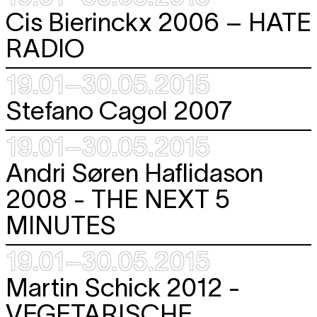
Cis Bierinckx 2006 –
HATE
RADIO
19.01–30.05.2015
Stefano Cagol 2007
19.01–30.05.2015
Andri Søren Haflidason
2008 -
THE NEXT 5
MINUTES
19.01–30.05.2015
Martin Schick 2012 -
VEGETARISCHE