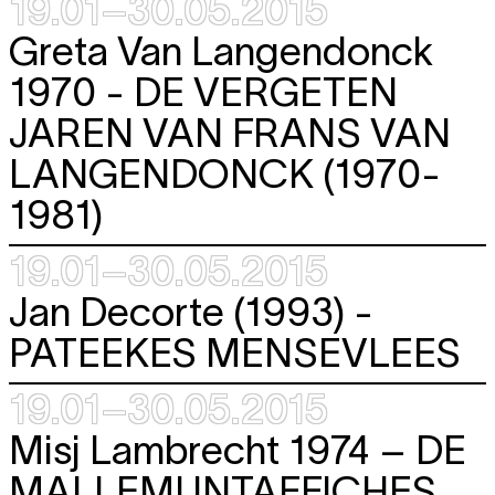
19.01–30.05.2015
Greta Van Langendonck
1970 -
DE VERGETEN
JAREN VAN FRANS VAN
LANGENDONCK (1970-
1981)
19.01–30.05.2015
Jan Decorte (1993) -
PATEEKES MENSEVLEES
19.01–30.05.2015
Misj Lambrecht 1974 –
DE
MALLEMUNTAFFICHES