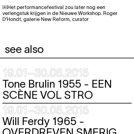
￼Het performancefestival zou later nog een
verlengstuk krijgen in de Nieuwe Workshop. Roger
D’Hondt, galerie New Reform, curator
see also
19.01–30.05.2015
Tone Brulin 1955 -
EEN
SCÈNE VOL STRO
19.01–30.05.2015
Will Ferdy
1965 -
OVERDREVEN SMERIG