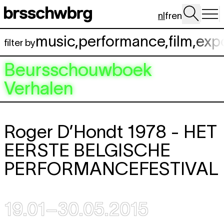
Spring naar hoofdinhoud
nl
fr
en
music
,
performance
,
film
,
exp
filter by
Beursschouwboek
Verhalen
Roger D’Hondt 1978 -
HET
EERSTE BELGISCHE
PERFORMANCEFESTIVAL
19.01–30.05.2015