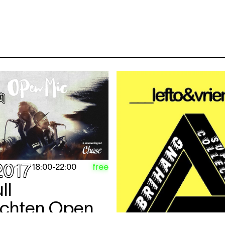
2017
free
18:00
-
22:00
ll
chten Open