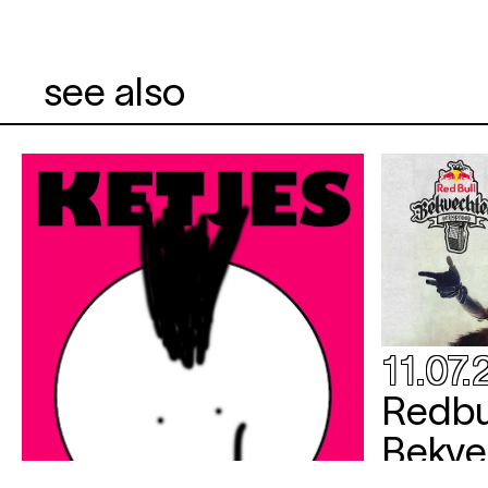
see also
11.07.
Redbu
Bekve