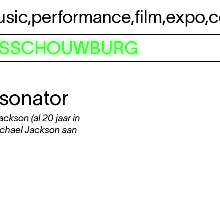
usic
,
performance
,
film
,
expo
,
c
URSSCHOUWBURG
sonator
ckson (al 20 jaar in
Michael Jackson aan