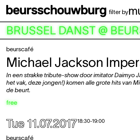
Skip to main content
m
filter by
BRUSSEL DANST @ BE
beurscafé
Michael Jackson Imper
In een strakke tribute-show door imitator Daimyo Ja
het vak, deze jongen!) komen alle grote hits van 
de beurt.
free
Tue 11.07.2017
18:30
-
19:00
beurscafé