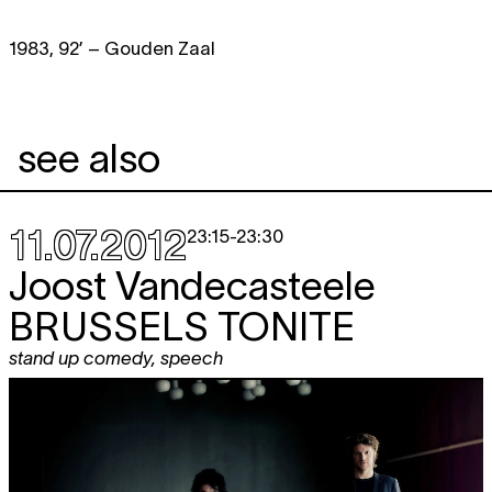
1983, 92’ – Gouden Zaal
see also
11.07.2012
23:15
-
23:30
Joost Vandecasteele
BRUSSELS TONITE
stand up comedy
,
speech