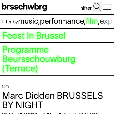
Skip to main content
nl
fr
en
music
,
performance
,
film
,
exp
filter by
Feest In Brussel
Programme
Beursschouwburg
(Terrace)
film
Marc Didden
BRUSSELS
BY NIGHT