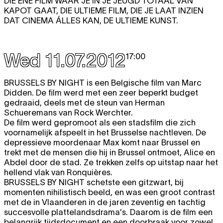
DIE ENE FILM WAAR JE IN JE JEUGD TOTAAL VAN
KAPOT GAAT, DIE ULTIEME FILM, DIE JE LAAT INZIEN
DAT CINEMA ÁLLES KAN, DE ULTIEME KUNST.
Wed 11.07.2012
17:00
BRUSSELS BY NIGHT
is een Belgische film van Marc
Didden. De film werd met een zeer beperkt budget
gedraaid, deels met de steun van Herman
Schueremans van Rock Werchter.
De film werd gepromoot als een stadsfilm die zich
voornamelijk afspeelt in het Brusselse nachtleven. De
depressieve moordenaar Max komt naar Brussel en
trekt met de mensen die hij in Brussel ontmoet, Alice en
Abdel door de stad. Ze trekken zelfs op uitstap naar het
hellend vlak van Ronquières.
BRUSSELS BY NIGHT
schetste een gitzwart, bij
momenten nihilistisch beeld, en was een groot contrast
met de in Vlaanderen in de jaren zeventig en tachtig
succesvolle plattelandsdrama's. Daarom is de film een
belangrijk tijdsdocument en een doorbraak voor zowel