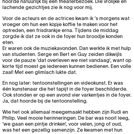
hoorde natuurlijk bij een theaterbezoek. Die vrolijke en
lachende gezichtjes zie ik nog voor mij.
Voor de acteurs en de actrices kwam ik ‘s morgens wat
vroeger om hun een kopje koffie te maken voor het
optreden, een frisdrankje erna. Tijdens de middag
zorgde ik dat ze ook in de foyer hun broodje konden
eten.
Er waren ook de muziekavonden. Dan werkte ik met hulp
van studenten. Serge en Bert en Guy zeiden dikwijls
voor de pauze ‘dat overleven we niet vandaag’, want op
korte tijd moest ge iedereen kunnen bedienen. Een volle
zaal! Met een glimlach lukte dat.
En nog later: tentoonstellingen en videokunst. Er was
één kunstenaar die het tapijt in de foyer beschilderde.
Ook stonden er op een avond vier varkentjes in de foyer.
Ja, dat hoorde bij de tentoonstelling.
Wie het ook allemaal meegemaakt hebben zijn Rudi en
Philip. Veel mooie herinneringen. De bar was nooit leeg,
‘we gaan een pintje drinken’, voor velen, jong of oud,
was het een gezellig samenzijn. Ze kwamen met hun