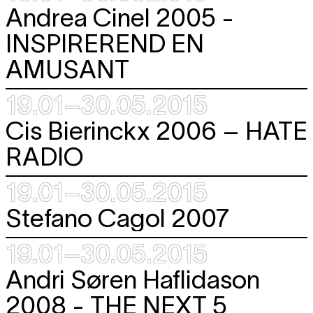
Andrea Cinel 2005 -
INSPIREREND EN
AMUSANT
19.01–30.05.2015
Cis Bierinckx 2006 –
HATE
RADIO
19.01–30.05.2015
Stefano Cagol 2007
19.01–30.05.2015
Andri Søren Haflidason
2008 -
THE NEXT 5