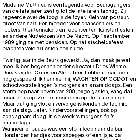
Madame Matthieu is een legende voor Beursgangers
van de late jaren zestig tot de late jaren tachtig. Zij
regeerde over de toog in de foyer. Klein van postuur,
groot van hart. Een moeder voor chansonniers en
rockers, theatermakers en recensenten, kunstartiesten
en andere Nuttelozen Van De Nacht. Op 1 september
1989 ging ze met pensioen. Op het afscheidsfeest
brachten vele artiesten een hulde.
Twintig jaar in de Beurs gewerkt. Ja, dan maak je wat
mee. Ik ben begonnen onder directeur Dries Wieme.
Dora van der Groen en Alice Toen hebben daar toen
nog gespeeld. Ik herinner mij
WACHTEN OP GODOT
, en
schoolvoorstellingen ‘s morgens en ’s namiddags. Een
stormloop naar boven van 200 jonge gasten, vang dat
maar eens op! Zet ze maar eens op de juiste plaats!
Maar dat ging vlot en vervolgens konden de technici
aan de slag. Later. Kindervoorstellingen, ook op
zondagnamiddag. In de week ‘s morgens én ‘s
namiddags.
Wanneer er pauze was,een stormloop naar de bar.
Honderden handjes voor snoepjes of een ijsje, dat