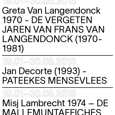
19.01–30.05.2015
Greta Van Langendonck
1970 -
DE VERGETEN
JAREN VAN FRANS VAN
LANGENDONCK (1970-
1981)
19.01–30.05.2015
Jan Decorte (1993) -
PATEEKES MENSEVLEES
19.01–30.05.2015
Misj Lambrecht 1974 –
DE
MALLEMUNTAFFICHES