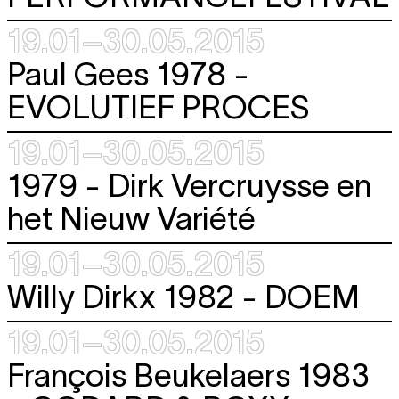
19.01–30.05.2015
Paul Gees 1978 -
EVOLUTIEF PROCES
19.01–30.05.2015
1979 - Dirk Vercruysse en
het Nieuw Variété
19.01–30.05.2015
Willy Dirkx 1982 -
DOEM
19.01–30.05.2015
François Beukelaers 1983