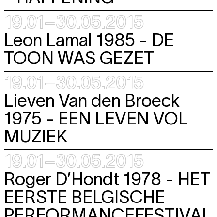
19.01–30.05.2015
Leon Lamal 1985 -
DE
TOON WAS GEZET
19.01–30.05.2015
Lieven Van den Broeck
1975 -
EEN LEVEN VOL
MUZIEK
19.01–30.05.2015
Roger D’Hondt 1978 -
HET
EERSTE BELGISCHE
PERFORMANCEFESTIVAL