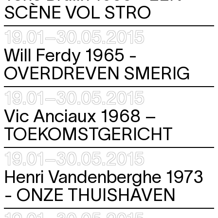
SCÈNE VOL STRO
19.01–30.05.2015
Will Ferdy
1965 -
OVERDREVEN SMERIG
19.01–30.05.2015
Vic Anciaux 1968 –
TOEKOMSTGERICHT
19.01–30.05.2015
Henri Vandenberghe 1973
-
ONZE THUISHAVEN