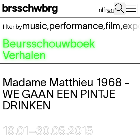
Skip to main content
nl
fr
en
music
,
performance
,
film
,
exp
filter by
Beursschouwboek
Verhalen
Madame Matthieu 1968 -
WE GAAN EEN PINTJE
DRINKEN
19.01–30.05.2015