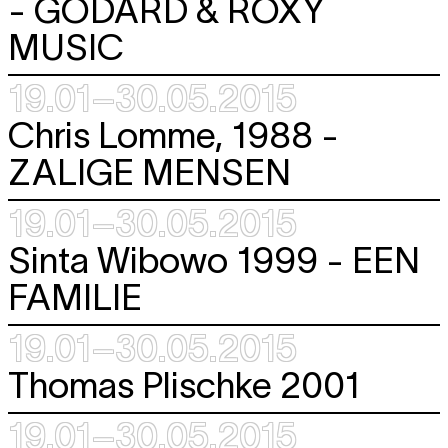
-
GODARD & ROXY
MUSIC
19.01–30.05.2015
Chris Lomme, 1988 -
ZALIGE MENSEN
19.01–30.05.2015
Sinta Wibowo 1999 -
EEN
FAMILIE
19.01–30.05.2015
Thomas Plischke 2001
19.01–30.05.2015