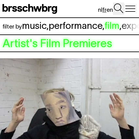
Aller au contenu principal
nl
fr
en
music
,
performance
,
film
,
exp
filter by
Artist's Film Premieres