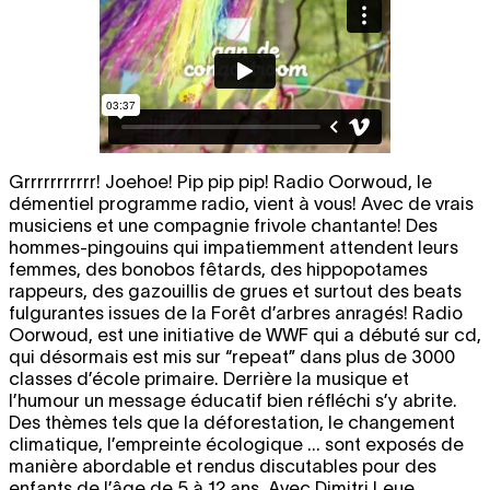
Grrrrrrrrrrr! Joehoe! Pip pip pip! Radio Oorwoud, le
démentiel programme radio, vient à vous! Avec de vrais
musiciens et une compagnie frivole chantante! Des
hommes-pingouins qui impatiemment attendent leurs
femmes, des bonobos fêtards, des hippopotames
rappeurs, des gazouillis de grues et surtout des beats
fulgurantes issues de la Forêt d’arbres anragés! Radio
Oorwoud, est une initiative de WWF qui a débuté sur cd,
qui désormais est mis sur “repeat” dans plus de 3000
classes d’école primaire. Derrière la musique et
l’humour un message éducatif bien réfléchi s’y abrite.
Des thèmes tels que la déforestation, le changement
climatique, l’empreinte écologique ... sont exposés de
manière abordable et rendus discutables pour des
enfants de l’âge de 5 à 12 ans. Avec Dimitri Leue