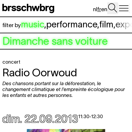
Aller au contenu principal
nl
fr
en
music
,
performance
,
film
,
exp
filter by
Dimanche sans voiture
concert
Radio Oorwoud
Des chansons portant sur la déforestation, le
changement climatique et l’empreinte écologique pour
les enfants et autres personnes.
dim. 22.09.2013
11:30
-
12:30