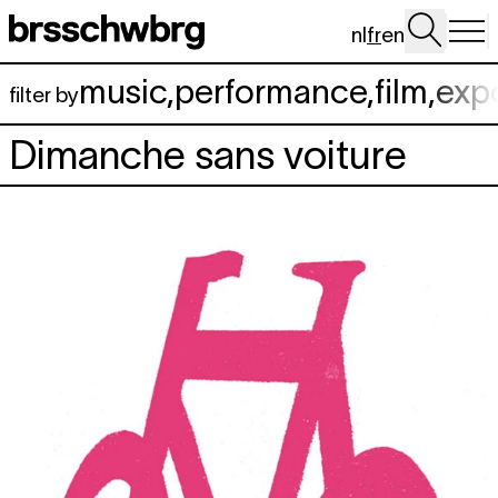
Aller au contenu principal
nl
fr
en
music
,
performance
,
film
,
exp
filter by
Dimanche sans voiture