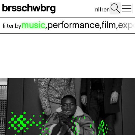
Aller au contenu principal
nl
fr
en
music
,
performance
,
film
,
exp
filter by