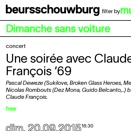
Aller au contenu principal
m
filter by
Dimanche sans voiture
concert
Une soirée avec Claud
François ‘69
Pascal Deweze (Sukilove, Broken Glass Heroes, Meta
Nicolas Rombouts (Dez Mona, Guido Belcanto,..) brin
Claude François.
free
dim. 20.09.2015
16:30