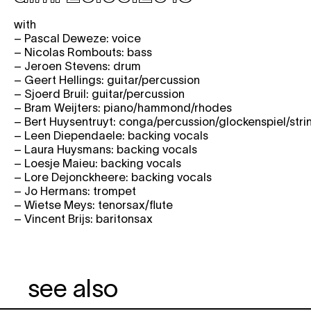
with
– Pascal Deweze: voice
– Nicolas Rombouts: bass
– Jeroen Stevens: drum
– Geert Hellings: guitar/percussion
– Sjoerd Bruil: guitar/percussion
– Bram Weijters: piano/hammond/rhodes
– Bert Huysentruyt: conga/percussion/glockenspiel/stri
– Leen Diependaele: backing vocals
– Laura Huysmans: backing vocals
– Loesje Maieu: backing vocals
– Lore Dejonckheere: backing vocals
– Jo Hermans: trompet
– Wietse Meys: tenorsax/flute
– Vincent Brijs: baritonsax
see also