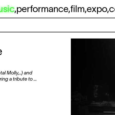
usic
,
performance
,
film
,
expo
,
c
e
l Molly,..) and
g a tribute to ...