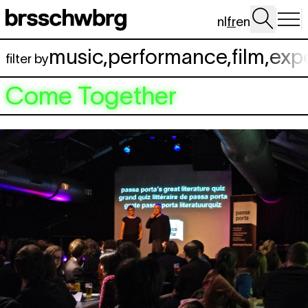
Aller au contenu principal
nl
fr
en
music
,
performance
,
film
,
exp
filter by
Come Together