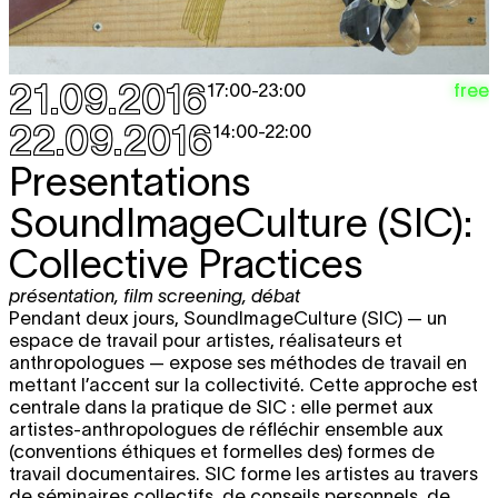
21.09.2016
free
17:00
-
23:00
22.09.2016
14:00
-
22:00
Presentations
SoundImageCulture (SIC):
Collective Practices
présentation
,
film screening
,
débat
Pendant deux jours, SoundImageCulture (SIC) — un
espace de travail pour artistes, réalisateurs et
anthropologues — expose ses méthodes de travail en
mettant l’accent sur la collectivité. Cette approche est
centrale dans la pratique de SIC : elle permet aux
artistes-anthropologues de réfléchir ensemble aux
(conventions éthiques et formelles des) formes de
travail documentaires. SIC forme les artistes au travers
de séminaires collectifs, de conseils personnels, de