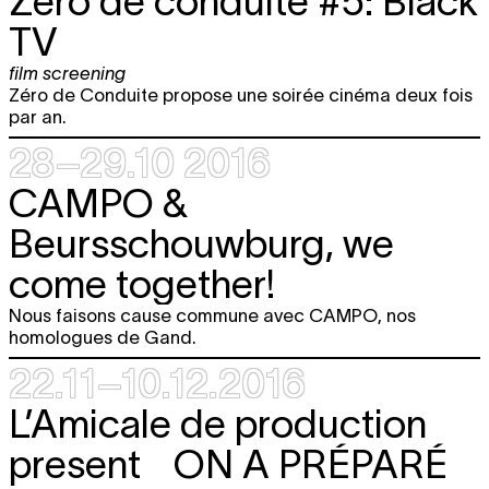
Zéro de conduite #5: Black
TV
film screening
Zéro de Conduite propose une soirée cinéma deux fois
par an.
28–29.10 2016
CAMPO &
Beursschouwburg, we
come together!
Nous faisons cause commune avec CAMPO, nos
homologues de Gand.
22.11–10.12.2016
L’Amicale de production
present
ON A PRÉPARÉ