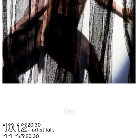
10.12
20:30
+ artist talk
20:30