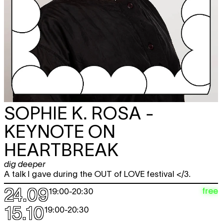
SOPHIE K. ROSA -
KEYNOTE ON
HEARTBREAK
dig deeper
A talk I gave during the OUT of LOVE festival </3.
24.09
free
19:00
-
20:30
15.10
19:00
-
20:30