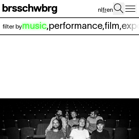
Aller au contenu principal
nl
fr
en
music
,
performance
,
film
,
exp
filter by