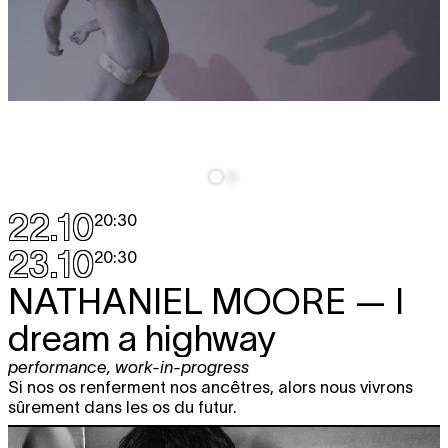
22.10
20:30
23.10
20:30
NATHANIEL MOORE
— I
dream a highway
performance
,
work-in-progress
Si nos os renferment nos ancêtres, alors nous vivrons
sûrement dans les os du futur.