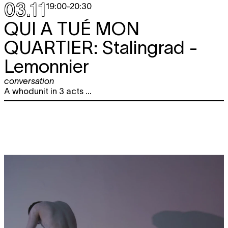
03.11
19:00
-
20:30
QUI A TUÉ MON
QUARTIER:
Stalingrad -
Lemonnier
conversation
A whodunit in 3 acts ...