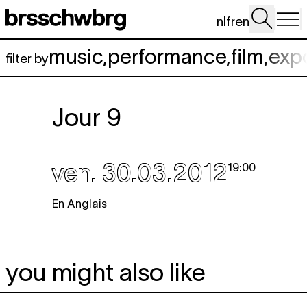
Aller au contenu principal
nl
fr
en
music
,
performance
,
film
,
exp
filter by
Jour 9
ven. 30.03.2012
19:00
En Anglais
you might also like