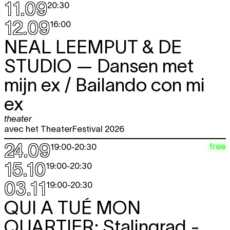
11.09
20:30
12.09
16:00
NEAL LEEMPUT & DE
STUDIO
— Dansen met
mijn ex / Bailando con mi
ex
theater
avec het TheaterFestival 2026
24.09
free
19:00
-
20:30
15.10
19:00
-
20:30
03.11
19:00
-
20:30
QUI A TUÉ MON
QUARTIER:
Stalingrad -