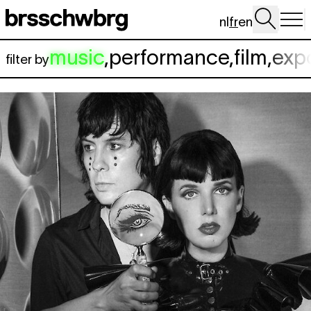
Aller au contenu principal
nl
fr
en
music
,
performance
,
film
,
exp
filter by