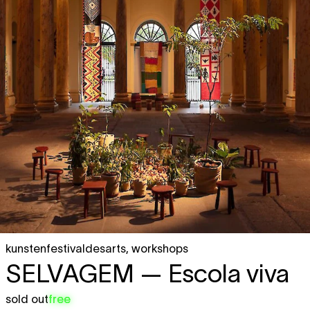
kunstenfestivaldesarts
,
workshops
SELVAGEM
— Escola viva
sold out
free