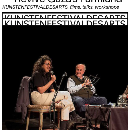
KUNSTENFESTIVALDESARTS
,
films
,
talks
,
workshops