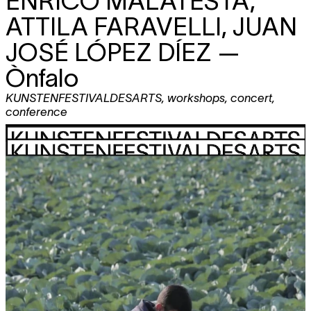
ENRICO MALATESTA,
ATTILA FARAVELLI, JUAN
JOSÉ LÓPEZ DÍEZ
—
Ònfalo
KUNSTENFESTIVALDESARTS
,
workshops
,
concert
,
conference