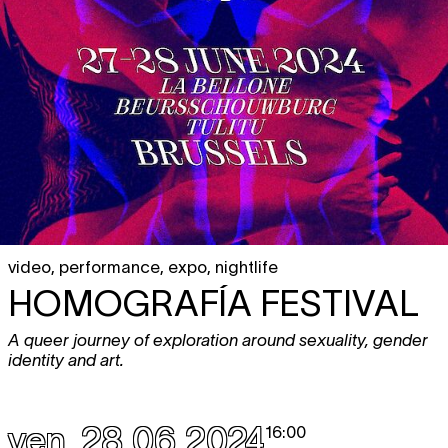
video
,
performance
,
expo
,
nightlife
HOMOGRAFÍA FESTIVAL
A queer journey of exploration around sexuality, gender
identity and art.
ven. 28.06.2024
16:00