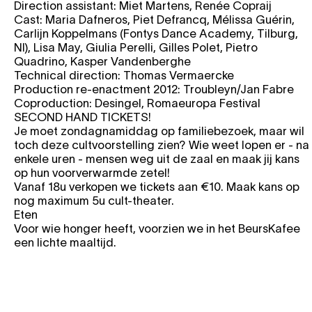
Direction assistant: Miet Martens, Renée Copraij
Cast: Maria Dafneros, Piet Defrancq, Mélissa Guérin,
Carlijn Koppelmans (Fontys Dance Academy, Tilburg,
Nl), Lisa May, Giulia Perelli, Gilles Polet, Pietro
Quadrino, Kasper Vandenberghe
Technical direction: Thomas Vermaercke
Production re-enactment 2012: Troubleyn/Jan Fabre
Coproduction: Desingel, Romaeuropa Festival
SECOND HAND TICKETS!
Je moet zondagnamiddag op familiebezoek, maar wil
toch deze cultvoorstelling zien? Wie weet lopen er - na
enkele uren - mensen weg uit de zaal en maak jij kans
op hun voorverwarmde zetel!
Vanaf 18u verkopen we tickets aan €10. Maak kans op
nog maximum 5u cult-theater.
Eten
Voor wie honger heeft, voorzien we in het BeursKafee
een lichte maaltijd.