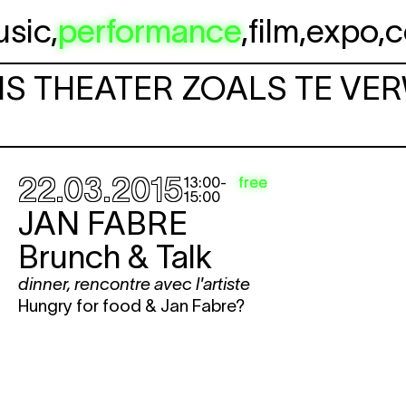
usic
,
performance
,
film
,
expo
,
c
 IS THEATER ZOALS TE VE
22.03.2015
free
13:00
-
15:00
JAN FABRE
Brunch & Talk
dinner
,
rencontre avec l'artiste
Hungry for food & Jan Fabre?