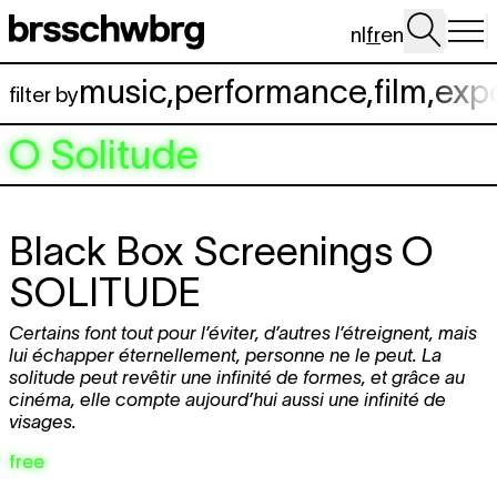
Aller au contenu principal
nl
fr
en
music
,
performance
,
film
,
exp
filter by
O Solitude
Black Box Screenings
O
SOLITUDE
Certains font tout pour l’éviter, d’autres l’étreignent, mais
lui échapper éternellement, personne ne le peut. La
solitude peut revêtir une infinité de formes, et grâce au
cinéma, elle compte aujourd’hui aussi une infinité de
visages.
free