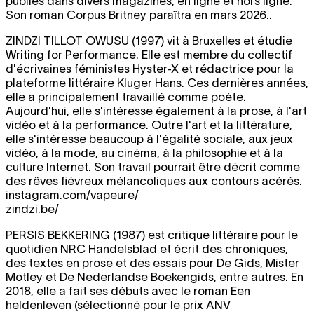
publiés dans divers magazines, en ligne et hors ligne.
Son roman Corpus Britney paraîtra en mars 2026..
ZINDZI TILLOT OWUSU
(1997) vit à Bruxelles et étudie
Writing for Performance. Elle est membre du collectif
d'écrivaines féministes Hyster-X et rédactrice pour la
plateforme littéraire Kluger Hans. Ces dernières années,
elle a principalement travaillé comme poète.
Aujourd'hui, elle s'intéresse également à la prose, à l'art
vidéo et à la performance. Outre l'art et la littérature,
elle s'intéresse beaucoup à l'égalité sociale, aux jeux
vidéo, à la mode, au cinéma, à la philosophie et à la
culture Internet. Son travail pourrait être décrit comme
des rêves fiévreux mélancoliques aux contours acérés.
instagram.com/vapeure/
zindzi.be/
PERSIS BEKKERING
(1987) est critique littéraire pour le
quotidien NRC Handelsblad et écrit des chroniques,
des textes en prose et des essais pour De Gids, Mister
Motley et De Nederlandse Boekengids, entre autres. En
2018, elle a fait ses débuts avec le roman Een
heldenleven (sélectionné pour le prix ANV