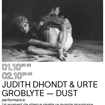
01.10
20:30
02.10
20:30
JUDITH DHONDT & URTE
GROBLYTE
— DUST
performance
Un moment de silence révèle un monde imaginaire