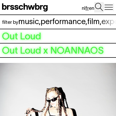
Aller au contenu principal
nl
fr
en
music
,
performance
,
film
,
exp
filter by
Out Loud
Out Loud x NOANNAOS