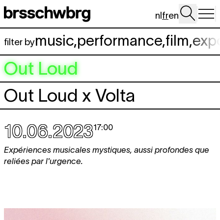
Aller au contenu principal
nl
fr
en
music
,
performance
,
film
,
exp
filter by
Out Loud
Out Loud x Volta
10.06.2023
17:00
Expériences musicales mystiques, aussi profondes que
reliées par l'urgence.